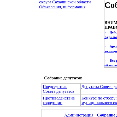
округа Сахалинской области
Соб
Объявления, информация
ВНИМ
ПРАВ
←
Дейс
Курильс
←
Архи
муницип
←
Все 
области
Собрание депутатов
Председатель
Депутаты Совета д
Совета депутатов
Противодействие
Конкурс по отбору
коррупции
муниципального ок
Администрация
Собрание 