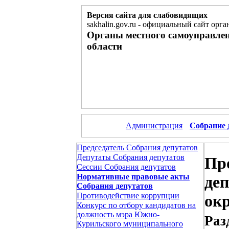
Версия сайта для слабовидящих
sakhalin.gov.ru
-
официальный сайт орган
Органы местного самоуправле
области
Администрация
Собрание 
Председатель Собрания депутатов
Депутаты Собрания депутатов
Пр
Сессии Собрания депутатов
Нормативные правовые акты
де
Собрания депутатов
Противодействие коррупции
ок
Конкурс по отбору кандидатов на
должность мэра Южно-
Раз
Курильского муниципального