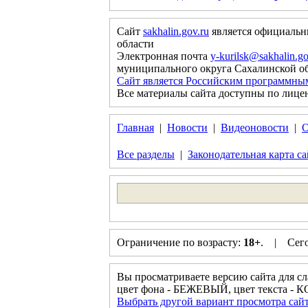
Сайт
sakhalin.gov.ru
является официальн
области
Электронная почта
y-kurilsk@sakhalin.go
муниципального округа Сахалинской о
Сайт является Российским программны
Все материалы сайта доступны по лице
Главная
|
Новости
|
Видеоновости
|
О
Все разделы
|
Законодательная карта са
Ограничение по возрасту:
18+
. | Сегод
Вы просматриваете версию сайта для с
цвет фона - БЕЖЕВЫЙ, цвет текста 
Выбрать другой вариант просмотра сай