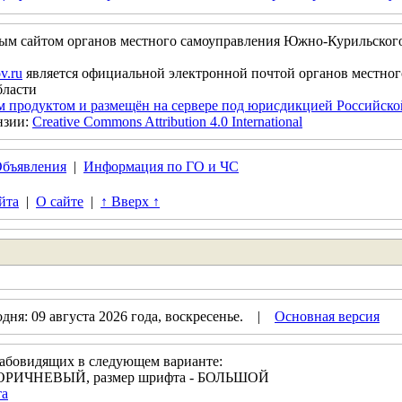
ым сайтом органов местного самоуправления Южно-Курильског
v.ru
является официальной электронной почтой органов местно
бласти
м продуктом и размещён на сервере под юрисдикцией Российск
нзии:
Creative Commons Attribution 4.0 International
бъявления
|
Информация по ГО и ЧС
йта
|
О сайте
|
↑ Вверх ↑
ня: 09 августа 2026 года, воскресенье. |
Основная версия
лабовидящих в следующем варианте:
- КОРИЧНЕВЫЙ, размер шрифта - БОЛЬШОЙ
та