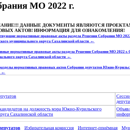
рания МО 2022 г.
АНИЕ!!! ДАННЫЕ ДОКУМЕНТЫ ЯВЛЯЮТСЯ ПРОЕКТ
ОВЫХ АКТОВ! ИНФОРМАЦИЯ ДЛЯ ОЗНАКОМЛЕНИЯ!
твующие нормативные правовые акты раздела Решения Собрания МО 2022
←
кого муниципального округа Сахалинской области
вные нормативные правовые акты раздела Решения Собрания МО 2022 г.
←
ального округа Сахалинской области
разделы нормативных правовых актов Собрания депутатов Южно-Курильс
←
епутатов
Сесси
депута
 кандидатов на должность мэра Южно-Курильского
Объяв
руга Сахалинской области
инфор
депутатов
Избирательная комиссия
Интернет-приёмная
Мун