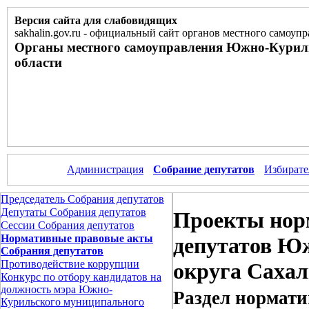
Версия сайта для слабовидящих
sakhalin.gov.ru
-
официальный сайт органов местного самоупр
Органы местного самоуправления Южно-Курил
области
Администрация
Собрание депутатов
Избирате
Председатель Собрания депутатов
Депутаты Собрания депутатов
Проекты нор
Сессии Собрания депутатов
Нормативные правовые акты
депутатов Ю
Собрания депутатов
Противодействие коррупции
округа Сахал
Конкурс по отбору кандидатов на
должность мэра Южно-
Раздел нормати
Курильского муниципального