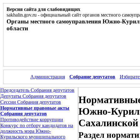
Версия сайта для слабовидящих
sakhalin.gov.ru
-
официальный сайт органов местного самоупр
Органы местного самоуправления Южно-Курил
области
Администрация
Собрание депутатов
Избирате
Председатель Собрания депутатов
Депутаты Собрания депутатов
Нормативные
Сессии Собрания депутатов
Нормативные правовые акты
Южно-Куриль
Собрания депутатов
Противодействие коррупции
Сахалинской
Конкурс по отбору кандидатов на
должность мэра Южно-
Раздел нормати
Курильского муниципального