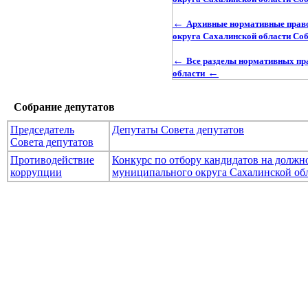
←
Архивные нормативные право
округа Сахалинской области Со
←
Все разделы нормативных пр
←
области
Собрание депутатов
Председатель
Депутаты Совета депутатов
Совета депутатов
Противодействие
Конкурс по отбору кандидатов на долж
коррупции
муниципального округа Сахалинской об