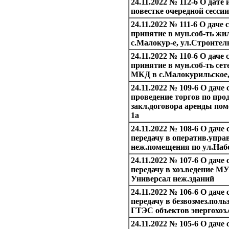
24.11.2022 № 112-6 О дате
повестке очередной сессии
24.11.2022 № 111-6 О дач
принятие в мун.соб-ть ж
с.Малокур-е, ул.Строитель
24.11.2022 № 110-6 О дач
принятие в мун.соб-ть се
МКД в с.Малокурильское,
24.11.2022 № 109-6 О дач
проведение торгов по про
закл.договора аренды по
1а
24.11.2022 № 108-6 О дач
передачу в оператив.упр
неж.помещения по ул.Наб
24.11.2022 № 107-6 О даче
передачу в хоз.ведение 
Универсал неж.зданий
24.11.2022 № 106-6 О дач
передачу в безвозмез.пол
ГТЭС объектов энергохоз
24.11.2022 № 105-6 О дач