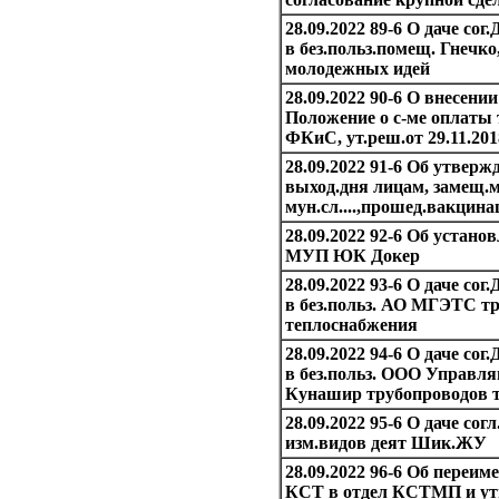
28.09.2022 89-6 О даче со
в без.польз.помещ. Гнечко
молодежных идей
28.09.2022 90-6 О внесени
Положение о с-ме оплаты 
ФКиС, ут.реш.от 29.11.20
28.09.2022 91-6 Об утверж
выход.дня лицам, замещ.м
мун.сл....,прошед.вакцин
28.09.2022 92-6 Об устано
МУП ЮК Докер
28.09.2022 93-6 О даче со
в без.польз. АО МГЭТС т
теплоснабжения
28.09.2022 94-6 О даче со
в без.польз. ООО Управ
Кунашир трубопроводов 
28.09.2022 95-6 О даче со
изм.видов деят Шик.ЖУ
28.09.2022 96-6 Об переим
КСТ в отдел КСТМП и ут