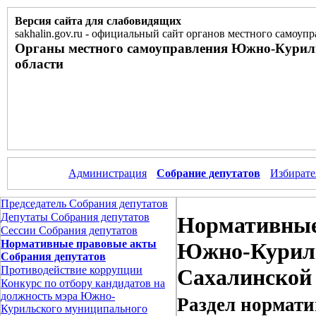
Версия сайта для слабовидящих
sakhalin.gov.ru
-
официальный сайт органов местного самоупр
Органы местного самоуправления Южно-Курил
области
Администрация
Собрание депутатов
Избирате
Председатель Собрания депутатов
Депутаты Собрания депутатов
Нормативные
Сессии Собрания депутатов
Нормативные правовые акты
Южно-Куриль
Собрания депутатов
Противодействие коррупции
Сахалинской
Конкурс по отбору кандидатов на
должность мэра Южно-
Раздел нормати
Курильского муниципального