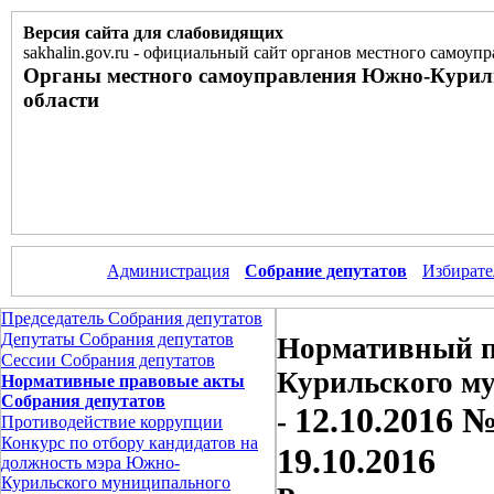
Версия сайта для слабовидящих
sakhalin.gov.ru
-
официальный сайт органов местного самоупр
Органы местного самоуправления Южно-Курил
области
Администрация
Собрание депутатов
Избирате
Председатель Собрания депутатов
Депутаты Собрания депутатов
Нормативный п
Сессии Собрания депутатов
Курильского м
Нормативные правовые акты
Собрания депутатов
12.10.2016 
-
Противодействие коррупции
Конкурс по отбору кандидатов на
19.10.2016
должность мэра Южно-
Курильского муниципального