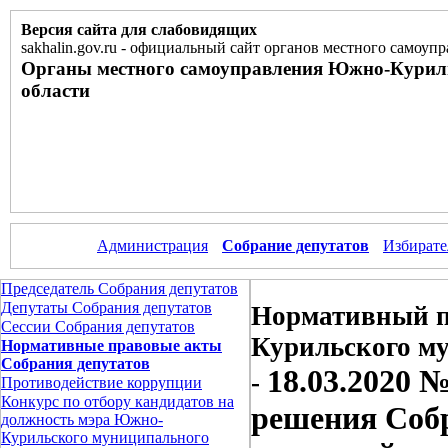
Версия сайта для слабовидящих
sakhalin.gov.ru
-
официальный сайт органов местного самоупр
Органы местного самоуправления Южно-Курил
области
Администрация
Собрание депутатов
Избирате
Председатель Собрания депутатов
Депутаты Собрания депутатов
Нормативный п
Сессии Собрания депутатов
Курильского м
Нормативные правовые акты
Собрания депутатов
18.03.2020 
-
Противодействие коррупции
Конкурс по отбору кандидатов на
решения Соб
должность мэра Южно-
Курильского муниципального