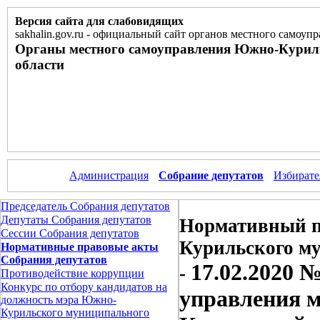
Версия сайта для слабовидящих
sakhalin.gov.ru
-
официальный сайт органов местного самоупр
Органы местного самоуправления Южно-Курил
области
Администрация
Собрание депутатов
Избирате
Председатель Собрания депутатов
Депутаты Собрания депутатов
Нормативный п
Сессии Собрания депутатов
Курильского м
Нормативные правовые акты
Собрания депутатов
17.02.2020 
-
Противодействие коррупции
Конкурс по отбору кандидатов на
управления 
должность мэра Южно-
Курильского муниципального