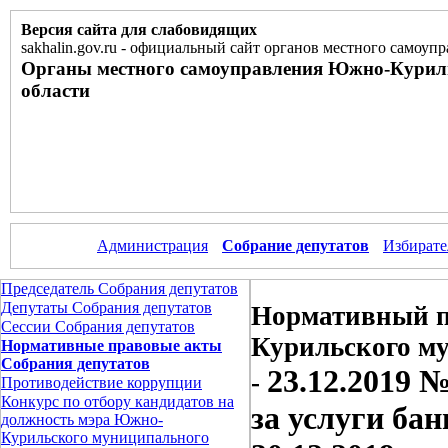
Версия сайта для слабовидящих
sakhalin.gov.ru
-
официальный сайт органов местного самоупр
Органы местного самоуправления Южно-Курил
области
Администрация
Собрание депутатов
Избирате
Председатель Собрания депутатов
Депутаты Собрания депутатов
Нормативный п
Сессии Собрания депутатов
Курильского м
Нормативные правовые акты
Собрания депутатов
23.12.2019 
-
Противодействие коррупции
Конкурс по отбору кандидатов на
за услуги ба
должность мэра Южно-
Курильского муниципального