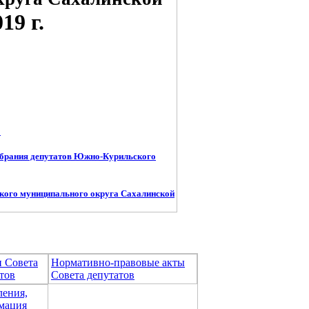
9 г.
←
обрания депутатов Южно-Курильского
кого муниципального округа Сахалинской
и Совета
Нормативно-правовые акты
тов
Совета депутатов
ления,
мация