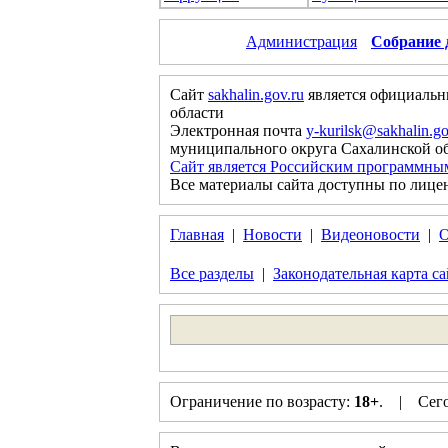
Администрация
Собрание 
Сайт
sakhalin.gov.ru
является официальн
области
Электронная почта
y-kurilsk@sakhalin.go
муниципального округа Сахалинской о
Сайт является Российским программны
Все материалы сайта доступны по лице
Главная
|
Новости
|
Видеоновости
|
О
Все разделы
|
Законодательная карта са
Ограничение по возрасту:
18+
. | Сегод