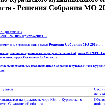
Решения Собрания МО 201
асти -
ать документ ↓
6.2019 № 30/6 Приложения
↓
Решения Собрания МО 2019 г.
нормативные правовые акты раздела
ные нормативные правовые акты раздела Решения Собрания МО 2019 г. С
→
ального округа Сахалинской области
разделы нормативных правовых актов Собрания депутатов Южно-Курильс
←
епутатов
Сесси
депута
 кандидатов на должность мэра Южно-Курильского
Объяв
руга Сахалинской области
инфор