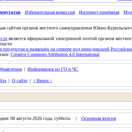
депутатов
Избирательная комиссия
Интернет-приёмная
Мун
ым сайтом органов местного самоуправления Южно-Курильског
v.ru
является официальной электронной почтой органов местно
бласти
м продуктом и размещён на сервере под юрисдикцией Российск
нзии:
Creative Commons Attribution 4.0 International
бъявления
|
Информация по ГО и ЧС
йта
|
О сайте
|
↑ Вверх ↑
ня: 08 августа 2026 года, суббота. |
Основная версия