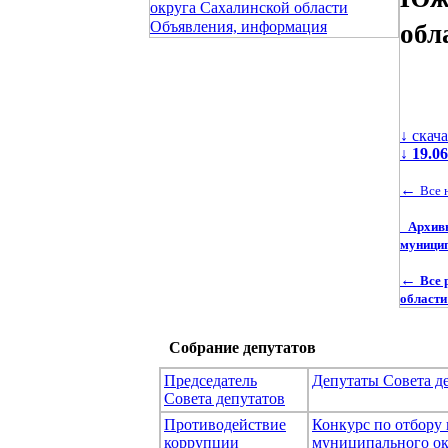
округа Сахалинской области
Объявления, информация
обл
↓ скач
↓
19.0
←
Все 
Архив
муницип
←
Все 
области
Собрание депутатов
Председатель
Депутаты Совета д
Совета депутатов
Противодействие
Конкурс по отбору
коррупции
муниципального ок