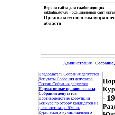
Версия сайта для слабовидящих
sakhalin.gov.ru
-
официальный сайт орган
Органы местного самоуправле
области
Администрация
Собрание 
Председатель Собрания депутатов
Депутаты Собрания депутатов
Нор
Сессии Собрания депутатов
Кур
Нормативные правовые акты
Собрания депутатов
19
-
Противодействие коррупции
Конкурс по отбору кандидатов на
Раз
должность мэра Южно-
Курильского муниципального
Южн