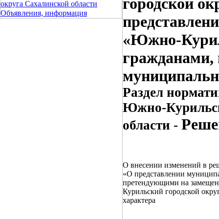
городской окр
округа Сахалинской области
Объявления, информация
представлен
«Южно-Курил
гражданами,
муниципальны
Раздел нормати
Южно-Курильск
Реше
области -
О внесении изменений в ре
«О представлении муницип
претендующими на замеще
Курильский городской округ
характера