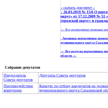
↓ скачать документ ↓
↓
26.03.2019 № 15/6 О вн
округ» от 17.12.2009 № 
городской округ» и граж
←
Все нормативные правовые ак
Архивные нормативные правовы
муниципального округа Сахалин
←
Все разделы нормативных пр
←
области
Собрание депутатов
Председатель
Депутаты Совета депутатов
Совета депутатов
Противодействие
Конкурс по отбору кандидатов на долж
коррупции
муниципального округа Сахалинской об