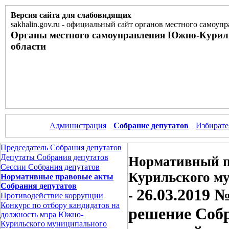
Версия сайта для слабовидящих
sakhalin.gov.ru
-
официальный сайт органов местного самоупр
Органы местного самоуправления Южно-Курил
области
Администрация
Собрание депутатов
Избирате
Председатель Собрания депутатов
Депутаты Собрания депутатов
Нормативный п
Сессии Собрания депутатов
Курильского м
Нормативные правовые акты
Собрания депутатов
26.03.2019 
-
Противодействие коррупции
Конкурс по отбору кандидатов на
решение Соб
должность мэра Южно-
Курильского муниципального