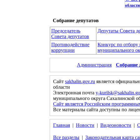
области
Собрание депутатов
Председатель
Депутаты Совета д
Совета депутатов
Противодействие
Конкурс по отбору
коррупции
муниципального ок
Администрация
Собрание 
Сайт
sakhalin.gov.ru
является официальн
области
Электронная почта
y-kurilsk@sakhalin.go
муниципального округа Сахалинской о
Сайт является Российским программны
Все материалы сайта доступны по лице
Главная
|
Новости
|
Видеоновости
|
О
Все разделы
|
Законодательная карта са