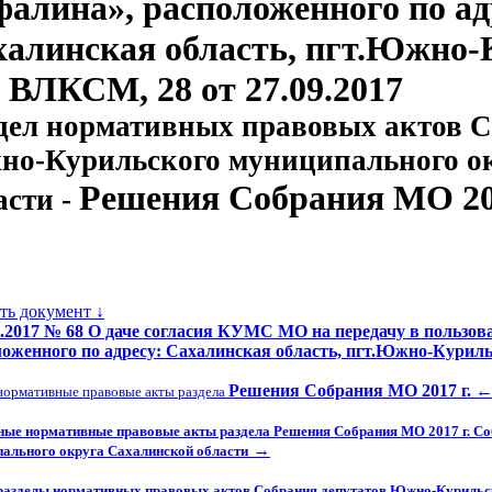
алина», расположенного по ад
алинская область, пгт.Южно-К
 ВЛКСМ, 28 от 27.09.2017
дел нормативных правовых актов С
о-Курильского муниципального о
Решения Собрания МО 201
асти -
ать документ ↓
9.2017 № 68 О даче согласия КУМС МО на передачу в пользо
оженного по адресу: Сахалинская область, пгт.Южно-Куриль
Решения Собрания МО 2017 г.
нормативные правовые акты раздела
ные нормативные правовые акты раздела Решения Собрания МО 2017 г. С
→
ального округа Сахалинской области
разделы нормативных правовых актов Собрания депутатов Южно-Курильс