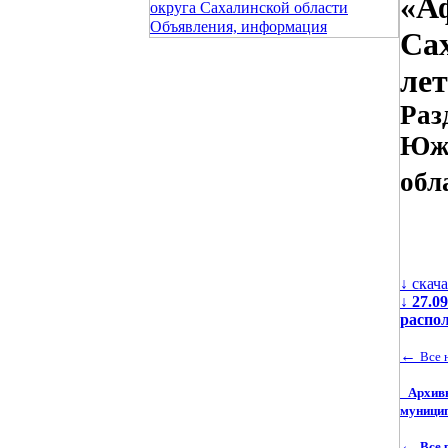
«Аф
округа Сахалинской области
Объявления, информация
Сах
лет
Раз
Южн
обл
↓ скач
↓
27.0
распол
←
Все 
Архив
муницип
←
Все 