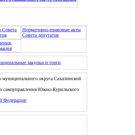
и Совета
Нормативно-правовые акты
тов
Совета депутатов
ления,
мация
иципальные закупки и торги
о муниципального округа Сахалинской
го самоуправления Южно-Курильского
ой Федерации