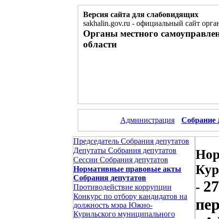
Версия сайта для слабовидящих
sakhalin.gov.ru
-
официальный сайт орган
Органы местного самоуправле
области
Администрация
Собрание 
Председатель Собрания депутатов
Депутаты Собрания депутатов
Нор
Сессии Собрания депутатов
Кур
Нормативные правовые акты
Собрания депутатов
2
-
Противодействие коррупции
Конкурс по отбору кандидатов на
пер
должность мэра Южно-
Курильского муниципального