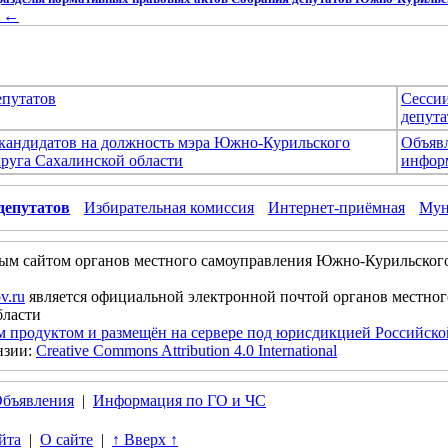
←
епутатов
Сесси
депута
 кандидатов на должность мэра Южно-Курильского
Объяв
руга Сахалинской области
инфор
депутатов
Избирательная комиссия
Интернет-приёмная
Мун
ым сайтом органов местного самоуправления Южно-Курильског
v.ru
является официальной электронной почтой органов местно
бласти
м продуктом и размещён на сервере под юрисдикцией Российск
нзии:
Creative Commons Attribution 4.0 International
бъявления
|
Информация по ГО и ЧС
йта
|
О сайте
|
↑ Вверх ↑