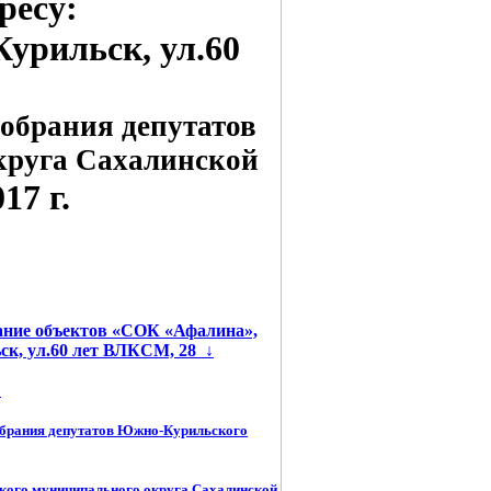
ресу:
урильск, ул.60
обрания депутатов
круга Сахалинской
7 г.
вание объектов «СОК «Афалина»,
ск, ул.60 лет ВЛКСМ, 28
↓
←
обрания депутатов Южно-Курильского
кого муниципального округа Сахалинской