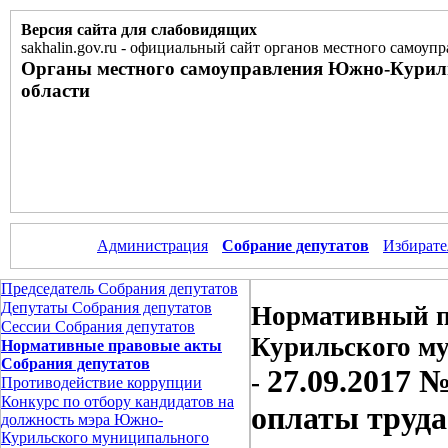
Версия сайта для слабовидящих
sakhalin.gov.ru
-
официальный сайт органов местного самоупр
Органы местного самоуправления Южно-Курил
области
Администрация
Собрание депутатов
Избирате
Председатель Собрания депутатов
Депутаты Собрания депутатов
Нормативный п
Сессии Собрания депутатов
Курильского м
Нормативные правовые акты
Собрания депутатов
27.09.2017 
-
Противодействие коррупции
Конкурс по отбору кандидатов на
оплаты труд
должность мэра Южно-
Курильского муниципального