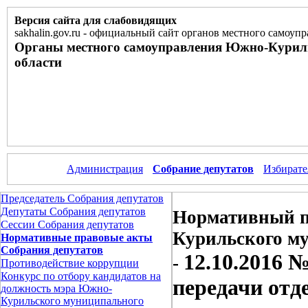
Версия сайта для слабовидящих
sakhalin.gov.ru
-
официальный сайт органов местного самоупр
Органы местного самоуправления Южно-Курил
области
Администрация
Собрание депутатов
Избирате
Председатель Собрания депутатов
Депутаты Собрания депутатов
Нормативный п
Сессии Собрания депутатов
Курильского м
Нормативные правовые акты
Собрания депутатов
12.10.2016 
-
Противодействие коррупции
Конкурс по отбору кандидатов на
передачи от
должность мэра Южно-
Курильского муниципального