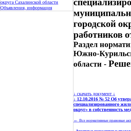
специализир
округа Сахалинской области
Объявления, информация
муниципальн
городской ок
работников от
Раздел нормати
Южно-Курильск
Реше
области -
↓ скачать документ ↓
↓
12.10.2016 № 52 Об утв
специализированного жил
округ» в собственность м
←
Все нормативные правовые ак
Архивные нормативные правов