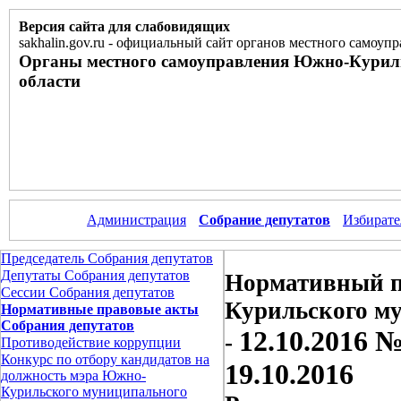
Версия сайта для слабовидящих
sakhalin.gov.ru
-
официальный сайт органов местного самоупр
Органы местного самоуправления Южно-Курил
области
Администрация
Собрание депутатов
Избирате
Председатель Собрания депутатов
Депутаты Собрания депутатов
Нормативный п
Сессии Собрания депутатов
Курильского м
Нормативные правовые акты
Собрания депутатов
12.10.2016 
-
Противодействие коррупции
Конкурс по отбору кандидатов на
19.10.2016
должность мэра Южно-
Курильского муниципального