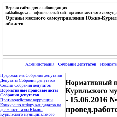
Версия сайта для слабовидящих
sakhalin.gov.ru
-
официальный сайт органов местного самоупр
Органы местного самоуправления Южно-Курил
области
Администрация
Собрание депутатов
Избирате
Председатель Собрания депутатов
Депутаты Собрания депутатов
Нормативный п
Сессии Собрания депутатов
Курильского м
Нормативные правовые акты
Собрания депутатов
15.06.2016 
-
Противодействие коррупции
Конкурс по отбору кандидатов на
провед.работ
должность мэра Южно-
Курильского муниципального