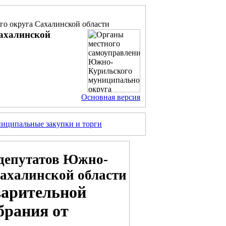
о округа Сахалинской области
ахалинской
Основная версия
иципальные закупки и торги
депутатов Южно-
ахалинской области
дварительной
брания от