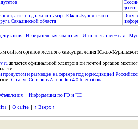
епутатов
Сесси
депута
 кандидатов на должность мэра Южно-Курильского
Объяв
руга Сахалинской области
инфор
депутатов
Избирательная комиссия
Интернет-приёмная
Мун
ым сайтом органов местного самоуправления Южно-Курильског
v.ru
является официальной электронной почтой органов местно
бласти
м продуктом и размещён на сервере под юрисдикцией Российск
нзии:
Creative Commons Attribution 4.0 International
бъявления
|
Информация по ГО и ЧС
йта
|
О сайте
|
↑ Вверх ↑