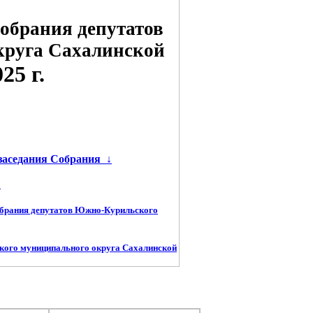
обрания депутатов
круга Сахалинской
5 г.
 заседания Собрания
↓
←
обрания депутатов Южно-Курильского
кого муниципального округа Сахалинской