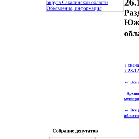
26.
округа Сахалинской области
Объявления, информация
Раз
Южн
обл
↓ скач
↓
23.1
←
Все 
Архив
муницип
←
Все 
области
Собрание депутатов