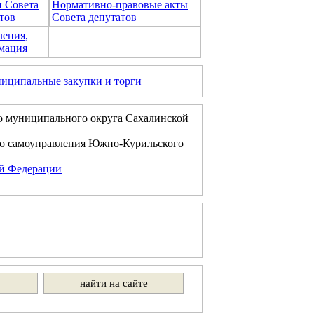
и Совета
Нормативно-правовые акты
тов
Совета депутатов
ления,
мация
иципальные закупки и торги
о муниципального округа Сахалинской
го самоуправления Южно-Курильского
ой Федерации