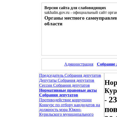
Версия сайта для слабовидящих
sakhalin.gov.ru
-
официальный сайт орган
Органы местного самоуправле
области
Администрация
Собрание 
Председатель Собрания депутатов
Депутаты Собрания депутатов
Нор
Сессии Собрания депутатов
Кур
Нормативные правовые акты
Собрания депутатов
23
-
Противодействие коррупции
Конкурс по отбору кандидатов на
пов
должность мэра Южно-
Курильского муниципального