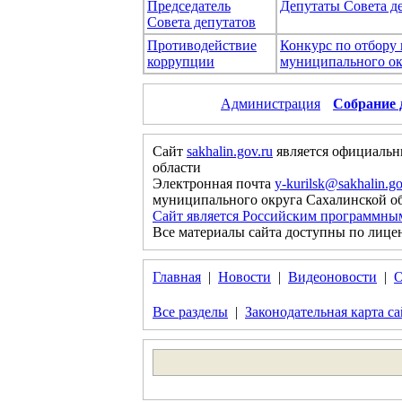
Председатель
Депутаты Совета д
Совета депутатов
Противодействие
Конкурс по отбору
коррупции
муниципального ок
Администрация
Собрание 
Сайт
sakhalin.gov.ru
является официальн
области
Электронная почта
y-kurilsk@sakhalin.go
муниципального округа Сахалинской о
Сайт является Российским программны
Все материалы сайта доступны по лице
Главная
|
Новости
|
Видеоновости
|
О
Все разделы
|
Законодательная карта са