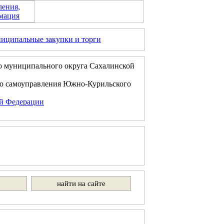
ления,
мация
иципальные закупки и торги
о муниципального округа Сахалинской
го самоуправления Южно-Курильского
ой Федерации