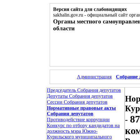
Версия сайта для слабовидящих
sakhalin.gov.ru
-
официальный сайт орган
Органы местного самоуправле
области
Администрация
Собрание 
Председатель Собрания депутатов
Депутаты Собрания депутатов
Нор
Сессии Собрания депутатов
Кур
Нормативные правовые акты
Собрания депутатов
87
-
Противодействие коррупции
Конкурс по отбору кандидатов на
ком
должность мэра Южно-
Курильского муниципального