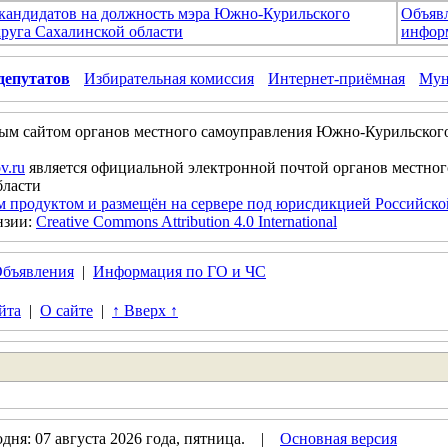
 кандидатов на должность мэра Южно-Курильского
Объяв
руга Сахалинской области
инфор
депутатов
Избирательная комиссия
Интернет-приёмная
Мун
ым сайтом органов местного самоуправления Южно-Курильског
v.ru
является официальной электронной почтой органов местно
бласти
м продуктом и размещён на сервере под юрисдикцией Российск
нзии:
Creative Commons Attribution 4.0 International
бъявления
|
Информация по ГО и ЧС
йта
|
О сайте
|
↑ Вверх ↑
дня: 07 августа 2026 года, пятница. |
Основная версия