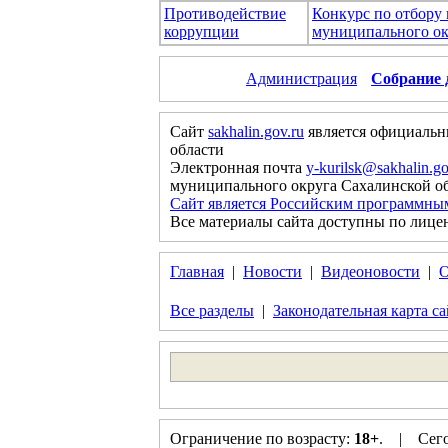
Противодействие
Конкурс по отбору
коррупции
муниципального ок
Администрация
Собрание 
Сайт
sakhalin.gov.ru
является официальн
области
Электронная почта
y-kurilsk@sakhalin.go
муниципального округа Сахалинской о
Сайт является Российским программны
Все материалы сайта доступны по лице
Главная
|
Новости
|
Видеоновости
|
О
Все разделы
|
Законодательная карта са
Ограничение по возрасту:
18+
. | Сего