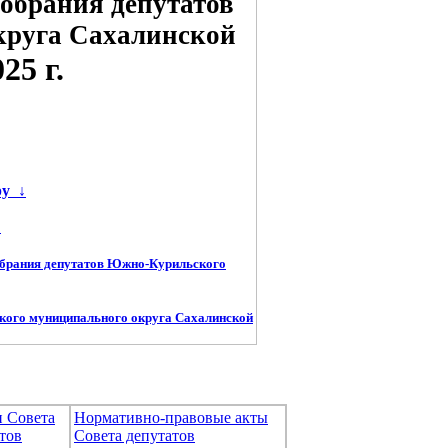
обрания депутатов
круга Сахалинской
5 г.
ру
↓
←
обрания депутатов Южно-Курильского
кого муниципального округа Сахалинской
и Совета
Нормативно-правовые акты
тов
Совета депутатов