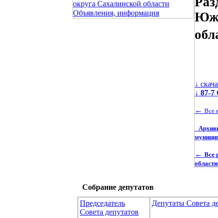
Раз
округа Сахалинской области
Объявления, информация
Южн
обл
↓ скач
↓
87-7
←
Все 
Архив
муницип
←
Все 
области
Собрание депутатов
Председатель
Депутаты Совета д
Совета депутатов