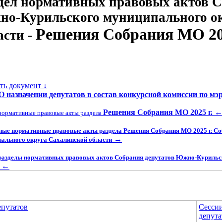
дел нормативных правовых актов С
о-Курильского муниципального о
Решения Собрания МО 202
асти -
ать документ ↓
 О назначении депутатов в состав конкурсной комиссии по мэ
Решения Собрания МО 2025 г.
нормативные правовые акты раздела
ные нормативные правовые акты раздела Решения Собрания МО 2025 г. С
→
ального округа Сахалинской области
разделы нормативных правовых актов Собрания депутатов Южно-Курильс
←
епутатов
Сесси
депута