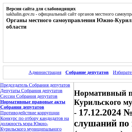
Версия сайта для слабовидящих
sakhalin.gov.ru
-
официальный сайт органов местного самоупр
Органы местного самоуправления Южно-Курил
области
Администрация
Собрание депутатов
Избирате
Председатель Собрания депутатов
Депутаты Собрания депутатов
Нормативный п
Сессии Собрания депутатов
Курильского м
Нормативные правовые акты
Собрания депутатов
17.12.2024 
-
Противодействие коррупции
Конкурс по отбору кандидатов на
слушаний по 
должность мэра Южно-
Курильского муниципального