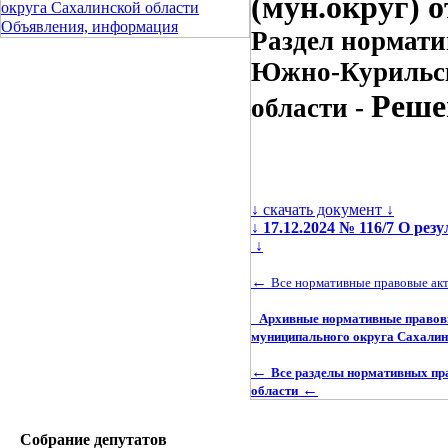
(мун.округ) о
округа Сахалинской области
Объявления, информация
Раздел нормати
Южно-Курильск
Реше
области -
↓ скачать документ ↓
↓
17.12.2024 № 116/7 О ре
↓
←
Все нормативные правовые ак
Архивные нормативные правовы
муниципального округа Сахалин
←
Все разделы нормативных пр
←
области
Собрание депутатов