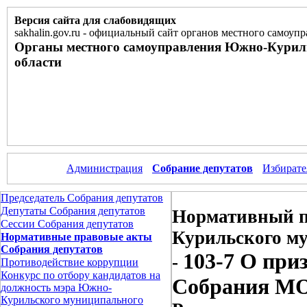
Версия сайта для слабовидящих
sakhalin.gov.ru
-
официальный сайт органов местного самоупр
Органы местного самоуправления Южно-Курил
области
Администрация
Собрание депутатов
Избирате
Председатель Собрания депутатов
Депутаты Собрания депутатов
Нормативный п
Сессии Собрания депутатов
Курильского м
Нормативные правовые акты
Собрания депутатов
103-7 О пр
-
Противодействие коррупции
Конкурс по отбору кандидатов на
Собрания МО 
должность мэра Южно-
Курильского муниципального