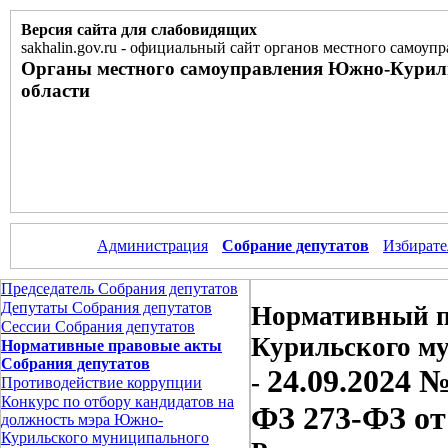
Версия сайта для слабовидящих
sakhalin.gov.ru
-
официальный сайт органов местного самоупр
Органы местного самоуправления Южно-Курил
области
Администрация
Собрание депутатов
Избирате
Председатель Собрания депутатов
Депутаты Собрания депутатов
Нормативный п
Сессии Собрания депутатов
Курильского м
Нормативные правовые акты
Собрания депутатов
24.09.2024 
-
Противодействие коррупции
Конкурс по отбору кандидатов на
ФЗ 273-ФЗ от 
должность мэра Южно-
Курильского муниципального