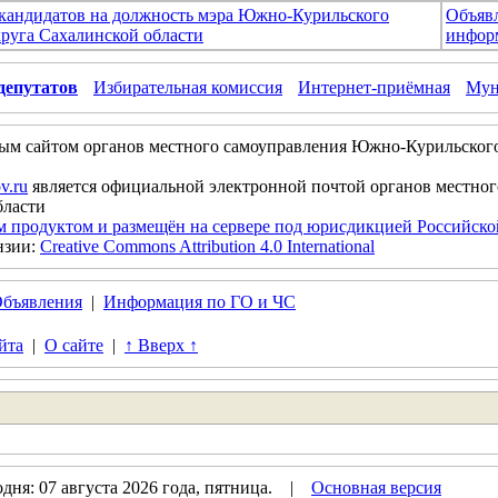
 кандидатов на должность мэра Южно-Курильского
Объяв
руга Сахалинской области
инфор
депутатов
Избирательная комиссия
Интернет-приёмная
Мун
ым сайтом органов местного самоуправления Южно-Курильског
v.ru
является официальной электронной почтой органов местно
бласти
м продуктом и размещён на сервере под юрисдикцией Российск
нзии:
Creative Commons Attribution 4.0 International
бъявления
|
Информация по ГО и ЧС
йта
|
О сайте
|
↑ Вверх ↑
дня: 07 августа 2026 года, пятница. |
Основная версия