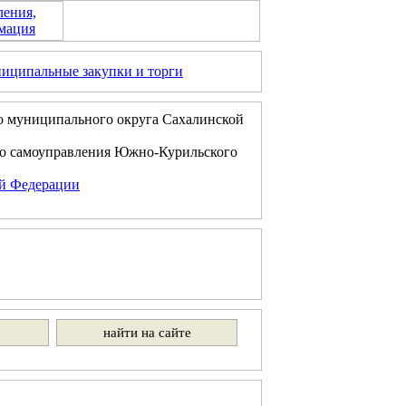
ления,
мация
иципальные закупки и торги
о муниципального округа Сахалинской
го самоуправления Южно-Курильского
ой Федерации