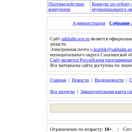
Противодействие
Конкурс по отбору
коррупции
муниципального ок
Администрация
Собрание 
Сайт
sakhalin.gov.ru
является официальн
области
Электронная почта
y-kurilsk@sakhalin.go
муниципального округа Сахалинской о
Сайт является Российским программны
Все материалы сайта доступны по лице
Главная
|
Новости
|
Видеоновости
|
О
Все разделы
|
Законодательная карта са
Ограничение по возрасту:
18+
. | Сего