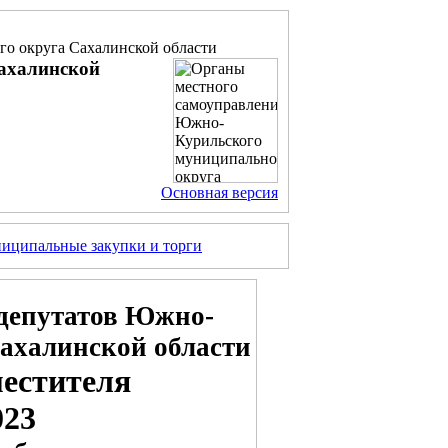
о округа Сахалинской области
ахалинской
Основная версия
иципальные закупки и торги
депутатов Южно-
ахалинской области
местителя
023