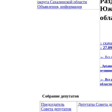
Раз
округа Сахалинской области
Объявления, информация
Южн
обл
↓ скач
↓
27.0
←
Все 
Архив
муницип
←
Все 
области
Собрание депутатов
Председатель
Депутаты Совета д
Совета депутатов