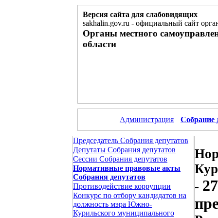
Версия сайта для слабовидящих
sakhalin.gov.ru
-
официальный сайт орган
Органы местного самоуправле
области
Администрация
Собрание 
Председатель Собрания депутатов
Депутаты Собрания депутатов
Нор
Сессии Собрания депутатов
Кур
Нормативные правовые акты
Собрания депутатов
27
-
Противодействие коррупции
Конкурс по отбору кандидатов на
пре
должность мэра Южно-
Курильского муниципального