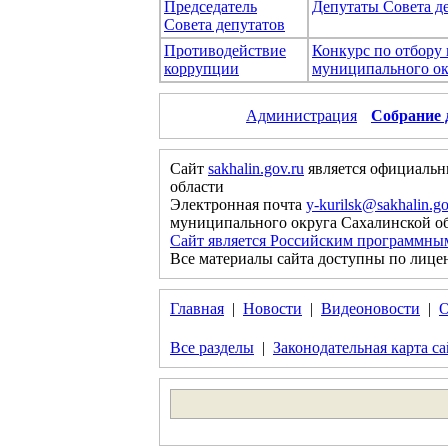
Председатель
Депутаты Совета д
Совета депутатов
Противодействие
Конкурс по отбору
коррупции
муниципального ок
Администрация
Собрание 
Сайт
sakhalin.gov.ru
является официальн
области
Электронная почта
y-kurilsk@sakhalin.go
муниципального округа Сахалинской о
Сайт является Российским программны
Все материалы сайта доступны по лице
Главная
|
Новости
|
Видеоновости
|
О
Все разделы
|
Законодательная карта са