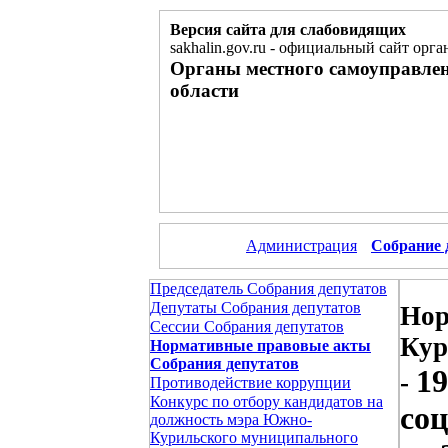
Версия сайта для слабовидящих
sakhalin.gov.ru
-
официальный сайт орган
Органы местного самоуправле
области
Администрация
Собрание 
Председатель Собрания депутатов
Депутаты Собрания депутатов
Нор
Сессии Собрания депутатов
Кур
Нормативные правовые акты
Собрания депутатов
19
-
Противодействие коррупции
Конкурс по отбору кандидатов на
соц
должность мэра Южно-
Курильского муниципального