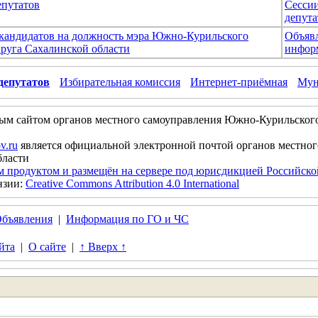
епутатов
Сесси
депута
 кандидатов на должность мэра Южно-Курильского
Объяв
руга Сахалинской области
инфор
депутатов
Избирательная комиссия
Интернет-приёмная
Мун
ым сайтом органов местного самоуправления Южно-Курильског
v.ru
является официальной электронной почтой органов местно
бласти
м продуктом и размещён на сервере под юрисдикцией Российск
нзии:
Creative Commons Attribution 4.0 International
бъявления
|
Информация по ГО и ЧС
йта
|
О сайте
|
↑ Вверх ↑