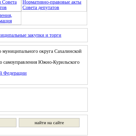
и Совета
Нормативно-правовые акты
тов
Совета депутатов
ления,
мация
иципальные закупки и торги
о муниципального округа Сахалинской
го самоуправления Южно-Курильского
ой Федерации