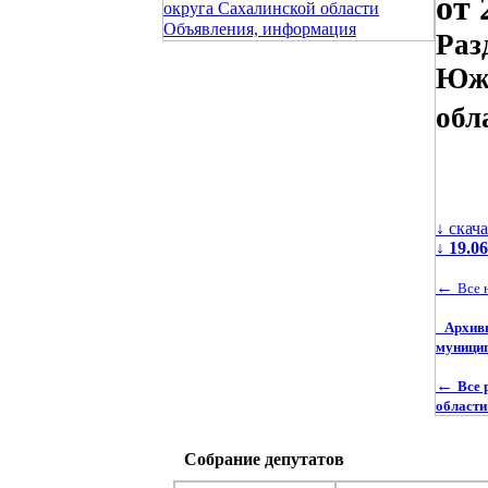
от 
округа Сахалинской области
Объявления, информация
Раз
Южн
обл
↓ скач
↓
19.0
←
Все 
Архив
муницип
←
Все 
области
Собрание депутатов