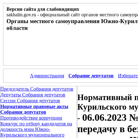
Версия сайта для слабовидящих
sakhalin.gov.ru
-
официальный сайт органов местного самоупр
Органы местного самоуправления Южно-Курил
области
Администрация
Собрание депутатов
Избирате
Председатель Собрания депутатов
Депутаты Собрания депутатов
Нормативный п
Сессии Собрания депутатов
Курильского м
Нормативные правовые акты
Собрания депутатов
06.06.2023 
-
Противодействие коррупции
Конкурс по отбору кандидатов на
передачу в б
должность мэра Южно-
Курильского муниципального