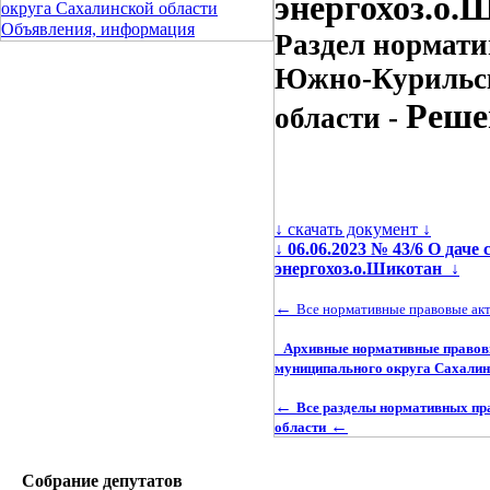
энергохоз.о.Ш
округа Сахалинской области
Объявления, информация
Раздел нормати
Южно-Курильск
Реше
области -
↓ скачать документ ↓
↓
06.06.2023 № 43/6 О дач
энергохоз.о.Шикотан
↓
←
Все нормативные правовые ак
Архивные нормативные правовы
муниципального округа Сахалин
←
Все разделы нормативных пр
←
области
Собрание депутатов