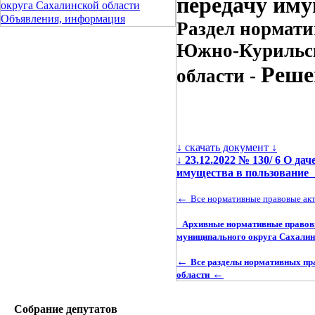
передачу иму
округа Сахалинской области
Объявления, информация
Раздел нормати
Южно-Курильск
Реше
области -
↓ скачать документ ↓
↓
23.12.2022 № 130/ 6 О д
имущества в пользование
←
Все нормативные правовые ак
Архивные нормативные правовы
муниципального округа Сахалин
←
Все разделы нормативных пр
←
области
Собрание депутатов