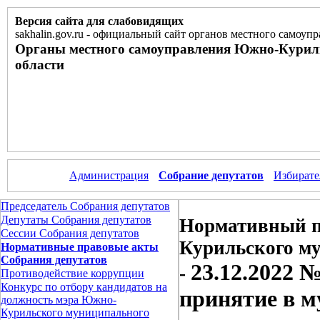
Версия сайта для слабовидящих
sakhalin.gov.ru
-
официальный сайт органов местного самоупр
Органы местного самоуправления Южно-Курил
области
Администрация
Собрание депутатов
Избирате
Председатель Собрания депутатов
Депутаты Собрания депутатов
Нормативный п
Сессии Собрания депутатов
Курильского м
Нормативные правовые акты
Собрания депутатов
23.12.2022 
-
Противодействие коррупции
Конкурс по отбору кандидатов на
принятие в м
должность мэра Южно-
Курильского муниципального