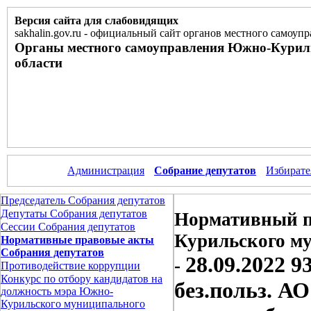
Версия сайта для слабовидящих
sakhalin.gov.ru
-
официальный сайт органов местного самоупр
Органы местного самоуправления Южно-Курил
области
Администрация
Собрание депутатов
Избирате
Председатель Собрания депутатов
Депутаты Собрания депутатов
Нормативный п
Сессии Собрания депутатов
Курильского м
Нормативные правовые акты
Собрания депутатов
28.09.2022 9
-
Противодействие коррупции
Конкурс по отбору кандидатов на
без.польз. А
должность мэра Южно-
Курильского муниципального