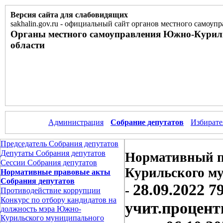
Версия сайта для слабовидящих
sakhalin.gov.ru
-
официальный сайт органов местного самоупр
Органы местного самоуправления Южно-Курил
области
Администрация
Собрание депутатов
Избирате
Председатель Собрания депутатов
Депутаты Собрания депутатов
Нормативный п
Сессии Собрания депутатов
Курильского м
Нормативные правовые акты
Собрания депутатов
28.09.2022 
-
Противодействие коррупции
Конкурс по отбору кандидатов на
учит.процентн
должность мэра Южно-
Курильского муниципального