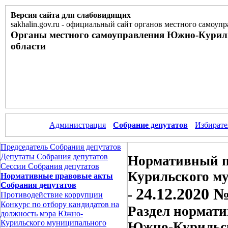
Версия сайта для слабовидящих
sakhalin.gov.ru
-
официальный сайт органов местного самоупр
Органы местного самоуправления Южно-Курил
области
Администрация
Собрание депутатов
Избирате
Председатель Собрания депутатов
Депутаты Собрания депутатов
Нормативный п
Сессии Собрания депутатов
Курильского м
Нормативные правовые акты
Собрания депутатов
24.12.2020 №
-
Противодействие коррупции
Конкурс по отбору кандидатов на
Раздел нормати
должность мэра Южно-
Курильского муниципального
Южно-Курильск