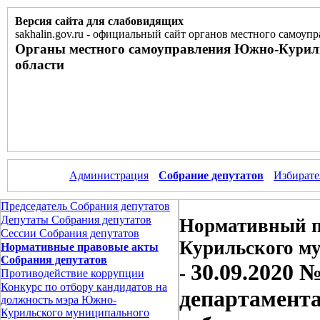
Версия сайта для слабовидящих
sakhalin.gov.ru
-
официальный сайт органов местного самоупр
Органы местного самоуправления Южно-Курил
области
Администрация
Собрание депутатов
Избирате
Председатель Собрания депутатов
Депутаты Собрания депутатов
Нормативный п
Сессии Собрания депутатов
Курильского м
Нормативные правовые акты
Собрания депутатов
30.09.2020 
-
Противодействие коррупции
Конкурс по отбору кандидатов на
департамент
должность мэра Южно-
Курильского муниципального