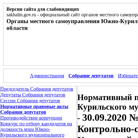
Версия сайта для слабовидящих
sakhalin.gov.ru
-
официальный сайт органов местного самоупр
Органы местного самоуправления Южно-Курил
области
Администрация
Собрание депутатов
Избирате
Председатель Собрания депутатов
Депутаты Собрания депутатов
Нормативный п
Сессии Собрания депутатов
Курильского м
Нормативные правовые акты
Собрания депутатов
30.09.2020 
-
Противодействие коррупции
Конкурс по отбору кандидатов на
Контрольно-
должность мэра Южно-
Курильского муниципального