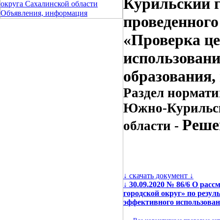
Курильский г
округа Сахалинской области
Объявления, информация
проведенного
«Проверка це
использовани
образования, 
Раздел нормати
Южно-Курильск
Реше
области -
↓ скачать документ ↓
↓
30.09.2020 № 86/6 О ра
городской округ» по резу
эффективного использован
←