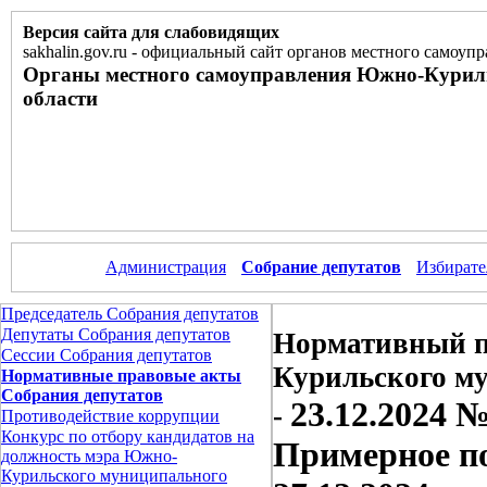
Версия сайта для слабовидящих
sakhalin.gov.ru
-
официальный сайт органов местного самоупр
Органы местного самоуправления Южно-Курил
области
Администрация
Собрание депутатов
Избирате
Председатель Собрания депутатов
Депутаты Собрания депутатов
Нормативный п
Сессии Собрания депутатов
Курильского м
Нормативные правовые акты
Собрания депутатов
23.12.2024 
-
Противодействие коррупции
Конкурс по отбору кандидатов на
Примерное по
должность мэра Южно-
Курильского муниципального