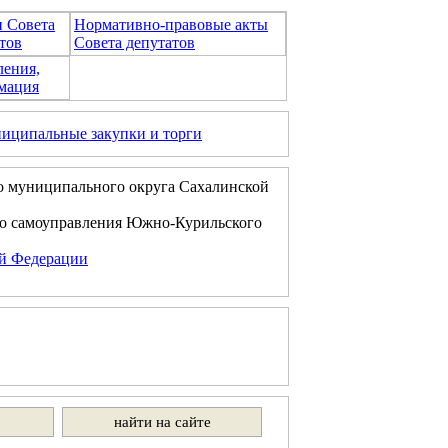
и Совета
Нормативно-правовые акты
тов
Совета депутатов
ления,
мация
иципальные закупки и торги
о муниципального округа Сахалинской
го самоуправления Южно-Курильского
ой Федерации