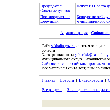
Председатель
Депутаты Совета д
Совета депутатов
Противодействие
Конкурс по отбору
коррупции
муниципального ок
Администрация
Собрание 
Сайт
sakhalin.gov.ru
является официальн
области
Электронная почта
y-kurilsk@sakhalin.go
муниципального округа Сахалинской о
Сайт является Российским программны
Все материалы сайта доступны по лице
Главная
|
Новости
|
Видеоновости
|
О
Все разделы
|
Законодательная карта са