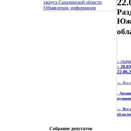
22.
округа Сахалинской области
Объявления, информация
Раз
Южн
обл
↓ скач
↓
20.0
22.06.
←
Все 
Архив
муницип
←
Все 
области
Собрание депутатов