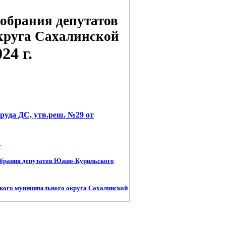
обрания депутатов
круга Сахалинской
4 г.
труда ДС, утв.реш. №29 от
←
обрания депутатов Южно-Курильского
кого муниципального округа Сахалинской