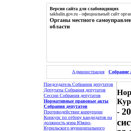
Версия сайта для слабовидящих
sakhalin.gov.ru
-
официальный сайт орган
Органы местного самоуправле
области
Администрация
Собрание 
Председатель Собрания депутатов
Депутаты Собрания депутатов
Нор
Сессии Собрания депутатов
Кур
Нормативные правовые акты
Собрания депутатов
20
-
Противодействие коррупции
Конкурс по отбору кандидатов на
сис
должность мэра Южно-
Курильского муниципального