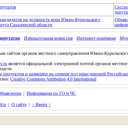
епутатов
Сесси
депута
 кандидатов на должность мэра Южно-Курильского
Объяв
руга Сахалинской области
инфор
депутатов
Избирательная комиссия
Интернет-приёмная
Мун
ым сайтом органов местного самоуправления Южно-Курильског
v.ru
является официальной электронной почтой органов местно
бласти
м продуктом и размещён на сервере под юрисдикцией Российск
нзии:
Creative Commons Attribution 4.0 International
бъявления
|
Информация по ГО и ЧС
йта
|
О сайте
|
↑ Вверх ↑