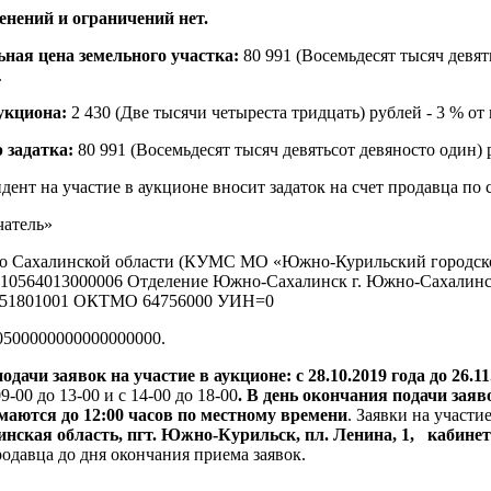
нений и ограничений нет.
ная цена земельного участка:
80 991 (Восемьдесят тысяч девят
.
укциона:
2 430 (Две тысячи четыреста тридцать) рублей - 3 % о
 задатка:
80 991 (Восемьдесят тысяч девятьсот девяносто один) р
дент на участие в аукционе вносит задаток на счет продавца п
атель»
о Сахалинской области (КУМС МО «Южно-Курильский городск
810564013000006 Отделение Южно-Сахалинск г. Южно-Сахалин
51801001 ОКТМО 64756000 УИН=0
500000000000000000.
одачи заявок на участие в аукционе: с 28.10.2019 года до 26.1
9-00 до 13-00 и с 14-00 до 18-00
. В день окончания подачи заяво
аются до 12:00 часов по местному времени
. Заявки на участи
нская область, пгт. Южно-Курильск, пл. Ленина, 1, кабине
родавца до дня окончания приема заявок.