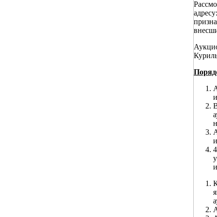
Рассмо
адресу
призна
внесши
Аукци
Куриль
Поряд
А
и
В
а
н
А
и
4
у
и
К
я
а
А