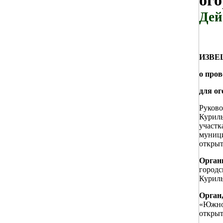
ого
Дей
ИЗВЕЩ
о пров
для ог
Руково
Куриль
участк
муници
открыт
Орган
городс
Куриль
Орган
«Южно-
открыт