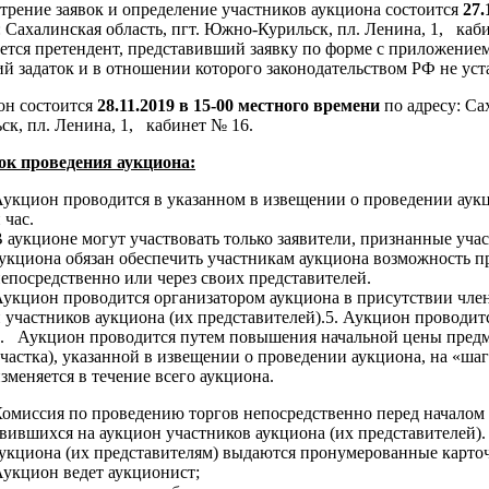
трение заявок и определение участников аукциона состоится
27.
: Сахалинская область, пгт. Южно-Курильск, пл. Ленина, 1, ка
ется претендент, представивший заявку по форме с приложением
й задаток и в отношении которого законодательством РФ не ус
он состоится
28.11.2019 в 15-00 местного времени
по адресу: Са
ск, пл. Ленина, 1, кабинет № 16.
ок проведения аукциона:
укцион проводится в указанном в извещении о проведении аукц
 час.
 аукционе могут участвовать только заявители, признанные уча
укциона обязан обеспечить участникам аукциона возможность п
епосредственно или через своих представителей.
укцион проводится организатором аукциона в присутствии чле
 участников аукциона (их представителей).5. Аукцион проводит
. Аукцион проводится путем повышения начальной цены предме
частка), указанной в извещении о проведении аукциона, на «ш
зменяется в течение всего аукциона.
омиссия по проведению торгов непосредственно перед началом
вившихся на аукцион участников аукциона (их представителей)
укциона (их представителям) выдаются пронумерованные карточк
укцион ведет аукционист;