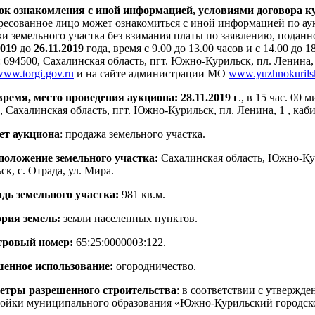
к ознакомления с иной информацией, условиями договора ку
ресованное лицо может ознакомиться с иной информацией по ау
и земельного участка без взимания платы по заявлению, подан
2019
до
26.11.2019
года, время с 9.00 до 13.00 часов и с 14.00 до 
: 694500, Сахалинская область, пгт. Южно-Курильск, пл. Ленина,
ww.torgi.gov.ru
и на сайте администрации МО
www.yuzhnokurils
время, место проведения аукциона: 28.11.2019 г
., в 15 час. 00
, Сахалинская область, пгт. Южно-Курильск, пл. Ленина, 1 , каб
ет аукциона
: продажа земельного участка.
положение земельного участка:
Сахалинская область, Южно-Ку
ск, с. Отрада, ул. Мира.
дь земельного участка:
981 кв.м.
рия земель:
земли населенных пунктов.
тровый номер:
65:25:0000003:122.
шенное использование:
огородничество.
етры разрешенного строительства
: в соответствии с утверж
ройки муниципального образования «Южно-Курильский городско