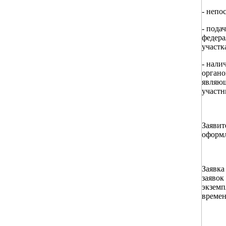
- непо
- пода
федера
участк
- нали
органо
являющ
участн
Заявит
оформл
Заявка
заявок
экземп
времен