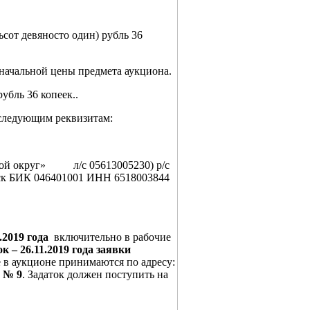
ьсот девяносто один) рубль 36
т начальной цены предмета аукциона.
убль 36 копеек..
о следующим реквизитам:
ой округ» л/с 05613005230) р/с
ск БИК 046401001 ИНН 6518003844
1.2019 года
включительно в рабочие
к – 26.11.2019 года заявки
е в аукционе принимаются по адресу:
т № 9
. Задаток должен поступить на