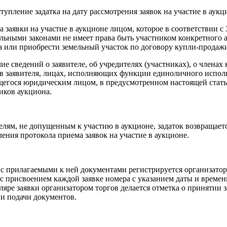
ступление задатка на дату рассмотрения заявок на участие в аукц
ча заявки на участие в аукционе лицом, которое в соответствии 
льными законами не имеет права быть участником конкретного 
а или приобрести земельный участок по договору купли-продаж
чие сведений о заявителе, об учредителях (участниках), о член
в заявителя, лицах, исполняющих функции единоличного исполн
егося юридическим лицом, в предусмотренном настоящей стать
иков аукциона.
елям, не допущенным к участию в аукционе, задаток возвращаетс
ения протокола приема заявок на участие в аукционе.
 с прилагаемыми к ней документами регистрируется организато
 с присвоением каждой заявке номера с указанием даты и време
ляре заявки организатором торгов делается отметка о принятии з
и подачи документов.