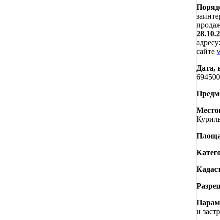
Порядо
заинте
продаж
28.10.
адресу
сайте
w
Дата, 
694500
Предм
Место
Куриль
Площа
Катего
Кадас
Разре
Парам
и заст