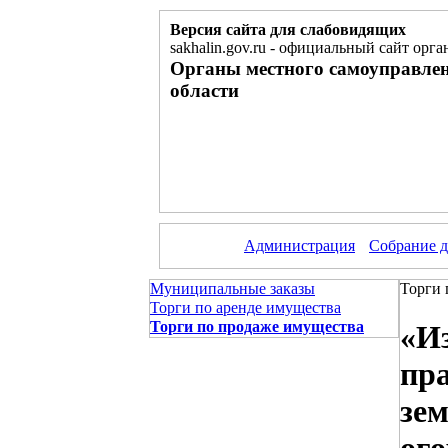
Версия сайта для слабовидящих
sakhalin.gov.ru
-
официальный сайт орган
Органы местного самоуправле
области
Администрация
Собрание д
Муниципальные заказы
Торги 
Торги по аренде имущества
Торги по продаже имущества
«И
пр
зем