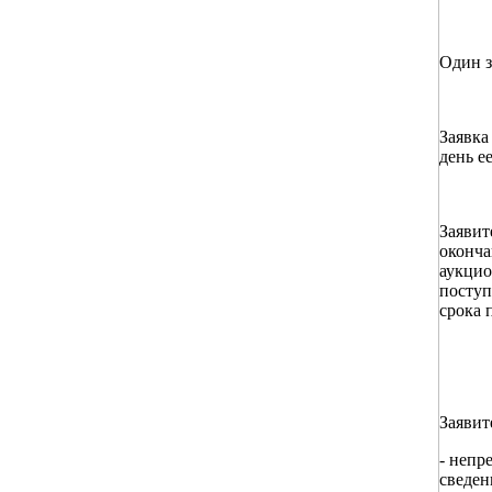
Один з
Заявка
день е
Заявит
оконча
аукцио
поступ
срока 
Заявит
- непр
сведен