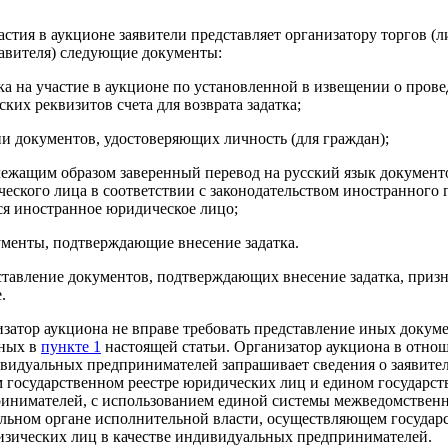
астия в аукционе заявители представляет организатору торгов (л
авителя) следующие документы:
вка на участие в аукционе по установленной в извещении о пров
ских реквизитов счета для возврата задатка;
ии документов, удостоверяющих личность (для граждан);
лежащим образом заверенный перевод на русский язык документ
еского лица в соответствии с законодательством иностранного г
ся иностранное юридическое лицо;
ументы, подтверждающие внесение задатка.
тавление документов, подтверждающих внесение задатка, призн
.
затор аукциона не вправе требовать представление иных докуме
нных в
пункте 1
настоящей статьи. Организатор аукциона в отно
видуальных предпринимателей запрашивает сведения о заявител
 государственном реестре юридических лиц и едином государс
инимателей, с использованием единой системы межведомственн
льном органе исполнительной власти, осуществляющем госуда
изических лиц в качестве индивидуальных предпринимателей.