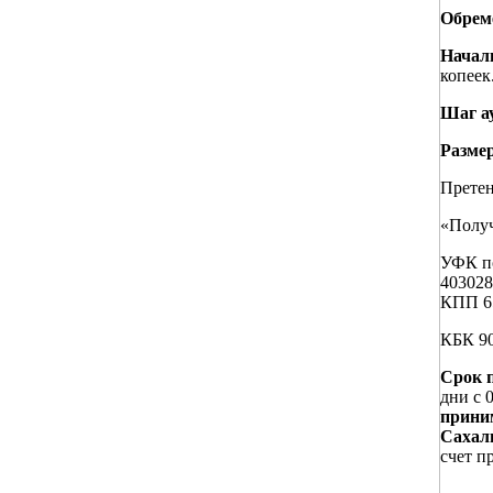
Обреме
Началь
копеек
Шаг а
Размер
Претен
«Получ
УФК п
40302
КПП 6
КБК 90
Срок п
дни с 0
приним
Сахали
счет п