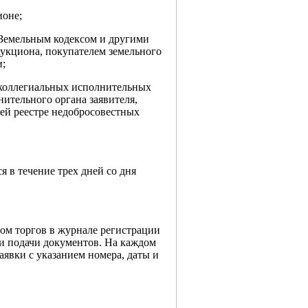
ионе;
с Земельным кодексом и другими
аукциона, покупателем земельного
и;
ах коллегиальных исполнительных
ительного органа заявителя,
ей реестре недобросовестных
я в течение трех дней со дня
ром торгов в журнале регистрации
ни подачи документов. На каждом
аявки с указанием номера, даты и