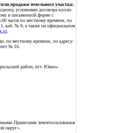
пли-продажи земельного участка:
кциону, условиями договора купли-
ному в письменной форме с
18.00 часов по местному времени, по
 1, каб. № 9, а также на официальном
k.ru
.
 мин. по местному времени, по адресу:
инет № 16.
рильский район, пгт. Южно-
денными Правилами землепользования
й округ».