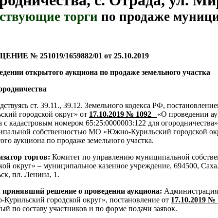
родничества, с. Отрада, ул. Ми
ствующие торги
по продаже муници
ЕНИЕ № 251019/1659882/01 от 25.10.2019
едении открытого аукциона по продаже земельного участка
ородничества
дствуясь ст. 39.11., 39.12. Земельного кодекса РФ, постановл
ский городской округ» от
17.10.2019 № 1092
«О проведении ау
а с кадастровым номером 65:25:0000003:122 для огородничества
пальной собственностью МО «Южно-Курильский городской окр
ого аукциона по продаже земельного участка.
изатор торгов:
Комитет по управлению муниципальной собст
кой округ» – муниципальное казенное учреждение, 694500, Саха
ск, пл. Ленина, 1.
, принявший решение о проведении аукциона:
Администрация 
Курильский городской округ», постановление от
17.10.201
ый по составу участников и по форме подачи заявок.