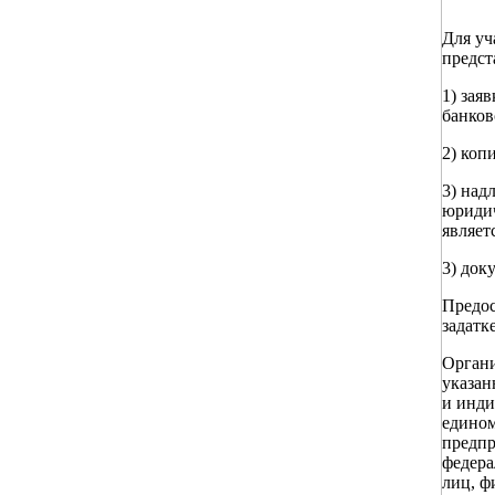
Для уч
предст
1) зая
банков
2) коп
3) над
юридич
являет
3) док
Предос
задатке
Органи
указа
и инди
едином
предпр
федера
лиц, ф