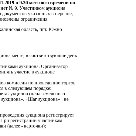
11.2019 в 9.30 местного времени по
бинет № 9. Участником аукциона
 документов указанных в перечне,
тановлены ограничения.
халинская область, пгт. Южно-
иона месте, в соответствующие день
стниками аукциона. Организатор
ринять участие в аукционе
нов комиссии по проведению торгов
ся в следующем порядке:
та аукциона (цена земельного
аг аукциона». «Шаг аукциона» не
 проведения аукциона регистрирует
. При регистрации участникам
и (далее - карточки);