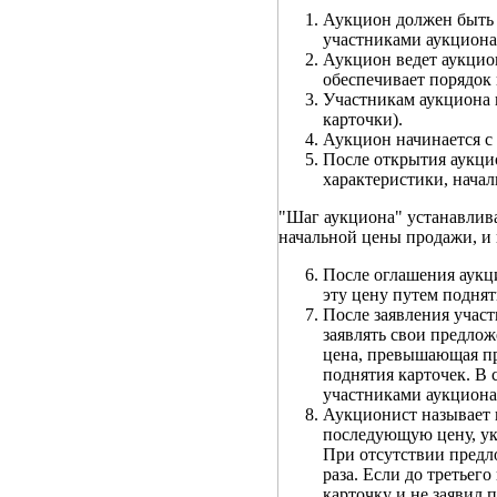
Аукцион должен быть п
участниками аукциона
Аукцион ведет аукцио
обеспечивает порядок
Участникам аукциона 
карточки).
Аукцион начинается с
После открытия аукци
характеристики, начал
"Шаг аукциона" устанавлив
начальной цены продажи, и 
После оглашения аукц
эту цену путем поднят
После заявления учас
заявлять свои предло
цена, превышающая пр
поднятия карточек. В 
участниками аукциона 
Аукционист называет 
последующую цену, ука
При отсутствии предл
раза. Если до третьег
карточку и не заявил 