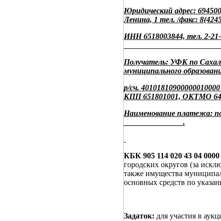
Юридический адрес: 694500
Ленина, 1 тел. /факс: 8(424
ИНН 6518003844, тел. 
Получатель: УФК по Сахал
муниципального образовани
р/сч. 40101810900000010
КПП 651801001, ОКТМО 64
Наименование платежа: по
_______________.
КБК 905 114 020 43 04 0000
городских округов (за иск
также имущества муниципал
основных средств по указан
Задаток:
для участия в аукц