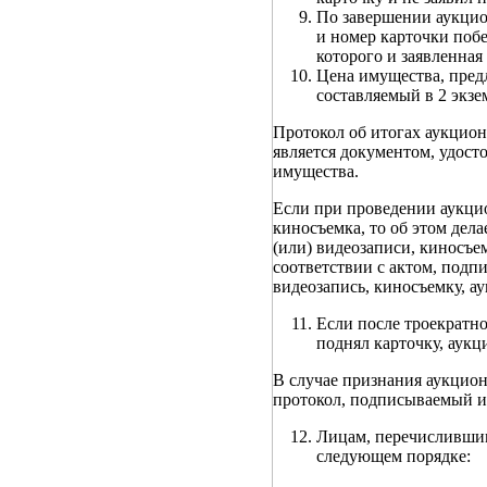
По завершении аукцио
и номер карточки поб
которого и заявленна
Цена имущества, предл
составляемый в 2 экзе
Протокол об итогах аукцио
является документом, удос
имущества.
Если при проведении аукцио
киносъемка, то об этом дела
(или) видеозаписи, киносъе
соответствии с актом, подп
видеозапись, киносъемку, 
Если после троекратн
поднял карточку, аукц
В случае признания аукцион
протокол, подписываемый и
Лицам, перечислившим
следующем порядке: