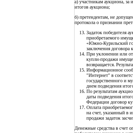
а) участникам аукциона, за 
итогов аукциона;
б) претендентам, не допуще
протокола о признании прет
Задаток победителя а
приобретаемого имуще
«Южно-Курильский гор
заключения договора 
При уклонении или от
купли-продажи имущест
возвращается. Резуль
Информационное сообщ
"Интернет" в соответ
государственного и му
днем подведения итого
По результатам аукцио
даты подведения итог
Федерации договор к
Оплата приобретаемог
на счет, указанный в
продажи задаток засчи
Денежные средства в счет 