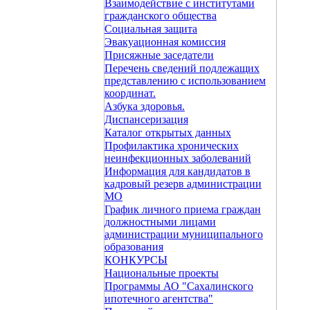
Взаимодействие с институтами
гражданского общества
Социальная защита
Эвакуационная комиссия
Присяжные заседатели
Перечень сведений подлежащих
представлению с использованием
координат.
Азбука здоровья.
Диспансеризация
Каталог открытых данных
Профилактика хронических
неинфекционных заболеваний
Информация для кандидатов в
кадровый резерв администрации
МО
График личного приема граждан
должностными лицами
администрации муниципального
образования
КОНКУРСЫ
Национальные проекты
Программы АО "Сахалинского
ипотечного агентства"