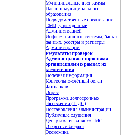
Муниципальные программы
Паспорт муниципального
образования
Подведомственные организации
СМИ, учреждённые
Администрацией
Информационные системы, банки
данных, реестры и регистры
Администрации
Результаты проверок
Администрации сторонними
организациями в рамках их
компетенции
Полезная информация
Контрольно-счётный орган
Фотоархив
Опрос
Программа долгосрочных
сбережений ( ПДС)
Постановления администрации
Публичные слушания
Департамент финансов МО
Открытый бюджет
Экономика