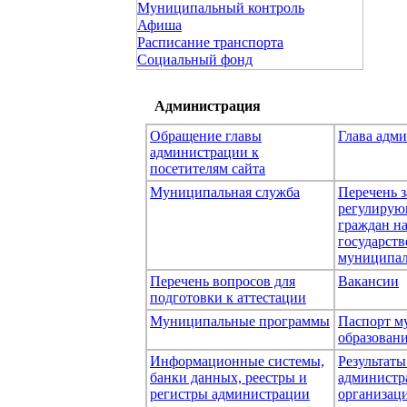
Муниципальный контроль
Афиша
Расписание транспорта
Социальный фонд
Администрация
Обращение главы
Глава адм
администрации к
посетителям сайта
Муниципальная служба
Перечень з
регулирую
граждан н
государст
муниципал
Перечень вопросов для
Вакансии
подготовки к аттестации
Муниципальные программы
Паспорт м
образован
Информационные системы,
Результаты
банки данных, реестры и
администр
регистры администрации
организаци