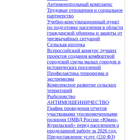
Антимонопольный комплаенс
Трудовые отношения и социальное
партнерство
Учебно-консультационный пункт
по подготовке населения в области
гражданской обороны и защиты от
чрезвычайных ситуаций
Сельская ипотека
Всероссийский конкурс лучших
проектов создания комфортной
городской среды малых городов и
исторических поселений
Профилактика терроризма и
экстремизма
Комплексное развитие сельских
территорий
Рыболовство
АНТИМОШЕННИЧЕСТВО
График проведения отчетов
участковыми уполномоченными
полиции ОМВД России «Южно-
Курильский» перед населением о
проделанной работе за 2026 год.
Предоставление услуг (210 ФЗ)