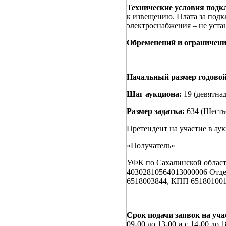
Технические условия подк
к извещению. Плата за подк
электроснабжения – не уста
Обременений и ограничени
Начальный размер годово
Шаг аукциона:
19 (девятна
Размер задатка:
634 (Шесть
Претендент на участие в ау
«Получатель»
УФК по Сахалинской облас
40302810564013000006 Отд
6518003844, КПП 65180100
Срок подачи заявок на учас
09-00 до 13-00 и с 14-00 до 