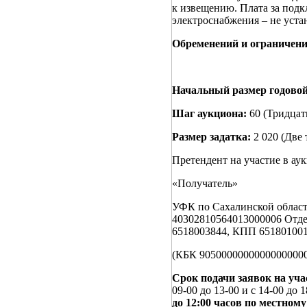
к извещению. Плата за подк
электроснабжения – не уста
Обременений и ограничени
Начальный размер годово
Шаг аукциона:
60 (Тридцат
Размер задатка:
2 020 (Две
Претендент на участие в ау
«Получатель»
УФК по Сахалинской облас
40302810564013000006 Отд
6518003844, КПП 65180100
(КБК 90500000000000000000
Срок подачи заявок на учас
09-00 до 13-00 и с 14-00 до 
до 12:00 часов по местном