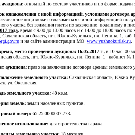
 аукциона
: открытый по составу участников и по форме подачи 
к ознакомления с иной информацией, условиями договора ар
ресованное лицо может ознакомиться с иной информацией по ау
ного участка без взимания платы по заявлению, поданному в п
2017 года
, время с 9.00 до 13.00 часов и с 14.00 до 18.00 часов п
, Сахалинская область, пгт. Южно-Курильск, пл. Ленина, 1, каб.
rgi.gov.ru
и на сайте администрации МО
www.yuzhnokurilsk.ru
.
время, место проведения аукциона: 16.05.2017 г
., в 10 час. 00
нская область, пгт. Южно-Курильск, пл. Ленина, 1 , кабинет № 1
ет аукциона
: право на заключение договора аренды земельного у
положение земельного участка:
Сахалинская область, Южно-Ку
ск, ул. Океанская.
дь земельного участка:
48 кв.м.
рия земель:
земли населенных пунктов.
тровый номер:
65:25:0000007:773.
шенное использование:
для строительства гаража.
аренды земельного участка:
18 месяцев.