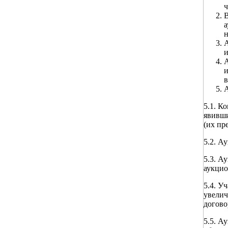
ч
В
а
н
А
и
А
и
в
А
5.1. К
явивши
(их пр
5.2. А
5.3. А
аукцио
5.4. У
увелич
догово
5.5. А