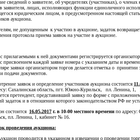
чие сведений о заявителе, об учредителях (участниках), о член
в заявителя, лицах, исполняющих функции единоличного исполн
егося юридическим лицом, в предусмотренном настоящей стать
иков аукциона.
елям, не допущенным к участию в аукционе, задаток возвращаетс
ения протокола приема заявок на участие в аукционе.
 с прилагаемыми к ней документами регистрируется организато
 с присвоением каждой заявке номера с указанием даты и време
ляре заявки организатором торгов делается отметка о принятии 
и подачи документов.
трение заявок и определение участников аукциона состоится
11.
су: Сахалинская область, пгт. Южно-Курильск, пл. Ленина, 1,
ется претендент, представивший заявку по форме с приложением
й задаток и в отношении которого законодательством РФ не ус
он состоится
16.05.2017
г. в 10-00 местного времени
по адресу:
ск, пл. Ленина, 1, кабинет № 16.
ок проведения аукциона:
укцион проводится в указанном в извещении о проведении торг