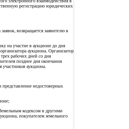
ого электронного взаимодействия в
рственную регистрацию юридических
 заявок, возвращается заявителю в
ку на участие в аукционе до дня
 организатора аукциона. Организатор
 трех рабочих дней со дня
явителем позднее дня окончания
я участников аукциона.
ли представление недостоверных
ионе;
с Земельным кодексом и другими
аукциона, покупателем земельного