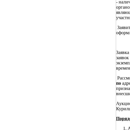
- нали
органо
являющ
участн
Заявит
оформл
Заявка
заявок
экземп
времен
Рассмо
по
адре
призна
внесши
Аукци
Куриль
Поряд
А