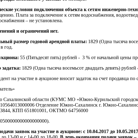
еские условия подключения объекта к сетям инженерно-техн
щению. Плата за подключение к сетям водоснабжения, водоотвед
оснабжения – не установлена.
нений и ограничений нет.
ьный размер годовой арендной платы:
1829 (Одна тысяча восе
в год.
укциона:
55 (Пятьдесят пять) рублей - 3 % от начальной цены п
 задатка:
1829 (Одна тысяча восемьсот двадцать девять) рублей 
дент на участие в аукционе вносит задаток на счет продавца п
атель»
 Сахалинской области (КУМС МО «Южно-Курильский городской
810564013000006 Отделение Южно-Сахалинск г. Южно-Сахалин
03844, КПП 651801001, ОКТМО 64756000
0500000000000000000).
одачи заявок на участие в аукционе: с 10.04.2017 до 10.05.201
 до 13-00 и с 14-00 до 18-00.
В день окончания подачи заявок – 