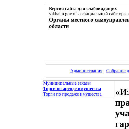
Версия сайта для слабовидящих
sakhalin.gov.ru
-
официальный сайт орган
Органы местного самоуправле
области
Администрация
Собрание д
Муниципальные заказы
Торги по аренде имущества
«И
Торги по продаже имущества
пра
уча
гар