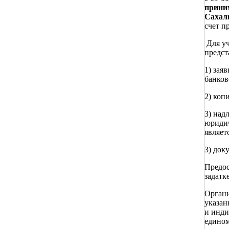
приним
Сахали
счет п
Для уч
предст
1) зая
банков
2) коп
3) над
юридич
являет
3) док
Предос
задатке
Органи
указа
и инди
едином