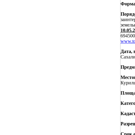
Форма
Порядо
заинте
земель
10.05.
694500
www.to
Дата, 
Сахали
Предм
Место
Куриль
Площа
Катего
Кадас
Разре
Срок 