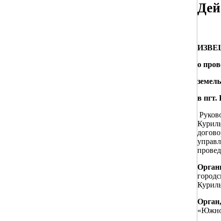
Дей
ИЗВЕ
о пров
земель
в пгт
Руков
Куриль
догово
управ
провед
Орган
городс
Куриль
Орган
«Южно-