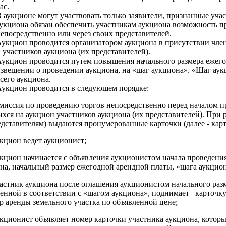
ас.
 аукционе могут участвовать только заявители, признанные уча
укциона обязан обеспечить участникам аукциона возможность п
епосредственно или через своих представителей.
укцион проводится организатором аукциона в присутствии чле
 участников аукциона (их представителей).
укцион проводится путем повышения начального размера ежего
звещении о проведении аукциона, на «шаг аукциона». «Шаг аукц
сего аукциона.
укцион проводится в следующем порядке:
омиссия по проведению торгов непосредственно перед началом п
хся на аукцион участников аукциона (их представителей). При
едставителям) выдаются пронумерованные карточки (далее - карт
укцион ведет аукционист;
укцион начинается с объявления аукционистом начала проведени
на, начальный размер ежегодной арендной платы, «шага аукцион
частник аукциона после оглашения аукционистом начального раз
енной в соответствии с «шагом аукциона», поднимает карточку 
р аренды земельного участка по объявленной цене;
укционист объявляет номер карточки участника аукциона, котор