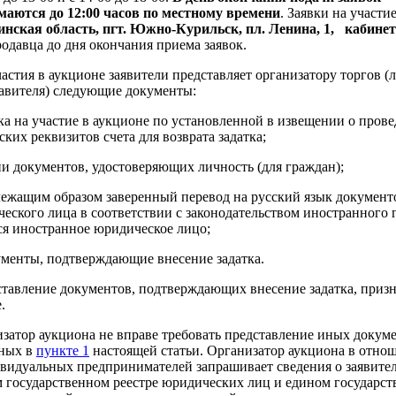
аются до 12:00 часов по местному времени
. Заявки на участи
нская область, пгт. Южно-Курильск, пл. Ленина, 1, кабине
родавца до дня окончания приема заявок.
астия в аукционе заявители представляет организатору торгов (л
авителя) следующие документы:
вка на участие в аукционе по установленной в извещении о пров
ских реквизитов счета для возврата задатка;
ии документов, удостоверяющих личность (для граждан);
лежащим образом заверенный перевод на русский язык документ
еского лица в соответствии с законодательством иностранного г
ся иностранное юридическое лицо;
ументы, подтверждающие внесение задатка.
тавление документов, подтверждающих внесение задатка, призн
.
затор аукциона не вправе требовать представление иных докуме
нных в
пункте 1
настоящей статьи. Организатор аукциона в отно
видуальных предпринимателей запрашивает сведения о заявител
 государственном реестре юридических лиц и едином государс