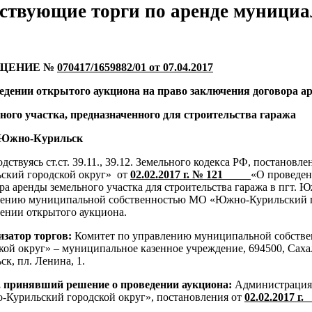
ствующие торги по аренде мунициа
ЩЕНИЕ №
070417/1659882/01 от 07.04.2017
едении открытого аукциона на право заключения договора а
ного участка, предназначенного для строительства гаража
. Южно-Курильск
одствуясь ст.ст. 39.11., 39.12. Земельного кодекса РФ, постан
ский городской округ» от
02.02.2017 г. № 121
«О проведен
ра аренды земельного участка для строительства гаража в пгт.
лению муниципальной собственностью МО «Южно-Курильский г
ении открытого аукциона.
изатор торгов:
Комитет по управлению муниципальной собст
кой округ» – муниципальное казенное учреждение, 694500, Саха
ск, пл. Ленина, 1.
, принявший решение о проведении аукциона:
Администрация 
Курильский городской округ», постановления от
02.02.2017