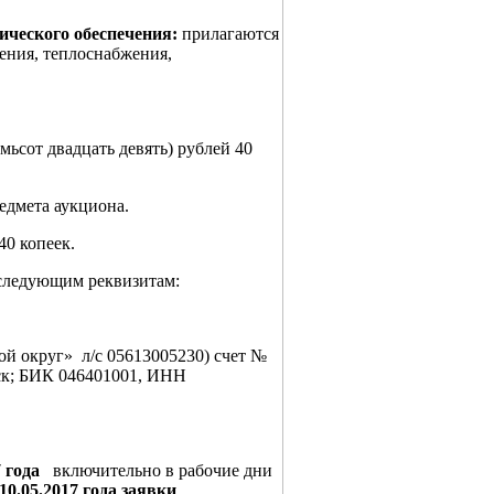
ического обеспечения:
прилагаются
ения, теплоснабжения,
мьсот двадцать девять) рублей 40
редмета аукциона.
40 копеек.
о следующим реквизитам:
 округ» л/с 05613005230) счет №
ск; БИК 046401001, ИНН
7 года
включительно в рабочие дни
10.05.2017 года заявки