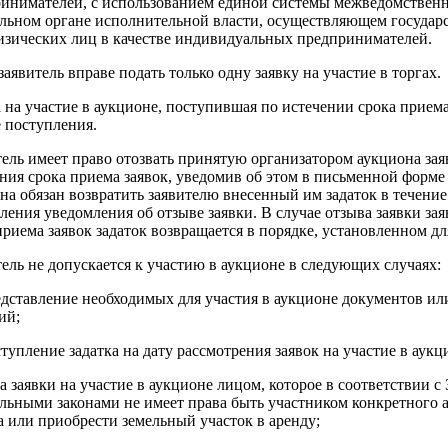
инимателей, с использованием единой системы межведомственн
льном органе исполнительной власти, осуществляющем госуда
изических лиц в качестве индивидуальных предпринимателей.
аявитель вправе подать только одну заявку на участие в торгах.
 на участие в аукционе, поступившая по истечении срока приема
е поступления.
ель имеет право отозвать принятую организатором аукциона заяв
ния срока приема заявок, уведомив об этом в письменной форме
на обязан возвратить заявителю внесенный им задаток в течение
ления уведомления об отзыве заявки. В случае отзыва заявки за
приема заявок задаток возвращается в порядке, установленном дл
ель не допускается к участию в аукционе в следующих случаях:
едставление необходимых для участия в аукционе документов и
ий;
ступление задатка на дату рассмотрения заявок на участие в аукц
ча заявки на участие в аукционе лицом, которое в соответствии 
льными законами не имеет права быть участником конкретного 
а или приобрести земельный участок в аренду;