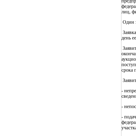
предпр
федера
лиц, ф
Один з
Заявка
день е
Заявит
оконча
аукцио
поступ
срока 
Заявит
- непр
сведен
- непо
- пода
федера
участк