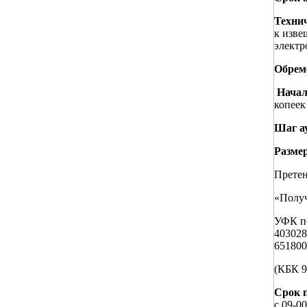
Технич
к изве
электр
Обреме
Начал
копеек 
Шаг а
Размер
Претен
«Получ
УФК по
40302
65180
(КБК 9
Срок п
с 09-00