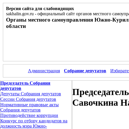
Версия сайта для слабовидящих
sakhalin.gov.ru
-
официальный сайт органов местного самоупр
Органы местного самоуправления Южно-Курил
области
Администрация
Собрание депутатов
Избирате
Председатель Собрания
депутатов
Председател
Депутаты Собрания депутатов
Сессии Собрания депутатов
Савочкина Н
Нормативные правовые акты
Собрания депутатов
Противодействие коррупции
Конкурс по отбору кандидатов на
должность мэра Южно-