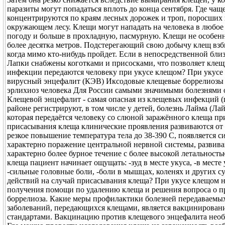
паразиты могут попадаться вплоть до конца сентября. Где ча
концентрируются по краям лесных дорожек и троп, поросших п
окружающем лесу. Клещи могут нападать на человека в любое 
погоду и больше в прохладную, пасмурную. Клещи не особенн
более десятка метров. Подстерегающий свою добычу клещ взби
когда мимо кто-нибудь пройдет. Если в непосредственной близ
Лапки снабжены коготками и присосками, что позволяет клещ
инфекции передаются человеку при укусе клещом? При укусе 
вирусный энцефалит (КЭВ) Иксодовые клещевые боррелиозы
эрлихиоз человека Для России самыми значимыми болезнями от
Клещевой энцефалит - самая опасная из клещевых инфекций (п
районе регистрируют, в том числе у детей, болезнь Лайма (Ла
которая передаётся человеку со слюной заражённого клеща п
присасывания клеща клинические проявления развиваются от 1 
резкое повышение температура тела до 38-390 С, появляется с
характерно поражение центральной нервной системы, развива
характерно более бурное течение с более высокой летальнос
клеща пациент начинает ощущать: -зуд в месте укуса, -в месте
-сильные головные боли, -боли в мышцах, коленях и других су
действий на случай присасывания клеща? При укусе клещом не
получения помощи по удалению клеща и решения вопроса о п
боррелиоза. Какие меры профилактики болезней передаваемы
заболеваний, передающихся клещами, является вакцинировани
стандартами. Вакцинацию против клещевого энцефалита необхо