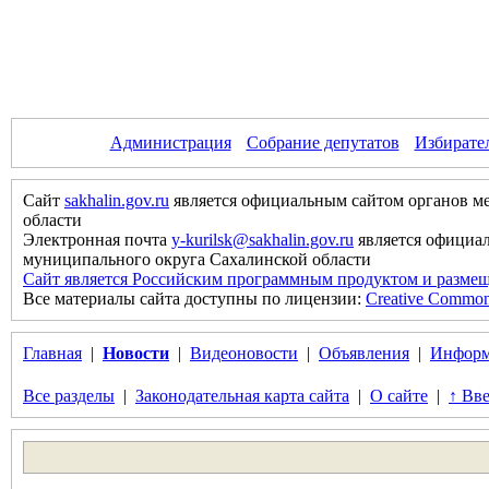
Администрация
Собрание депутатов
Избирате
Сайт
sakhalin.gov.ru
является официальным сайтом органов м
области
Электронная почта
y-kurilsk@sakhalin.gov.ru
является официа
муниципального округа Сахалинской области
Сайт является Российским программным продуктом и размещ
Все материалы сайта доступны по лицензии:
Creative Commons 
Главная
|
Новости
|
Видеоновости
|
Объявления
|
Информ
Все разделы
|
Законодательная карта сайта
|
О сайте
|
↑ Вве