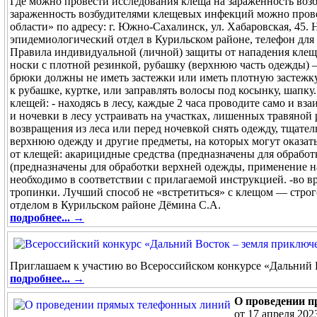
Где можно провести исследования клеща на зараженность воз
зараженность возбудителями клещевых инфекций можно пров
области» по адресу: г. Южно-Сахалинск, ул. Хабаровская, 45.
эпидемиологический отдел в Курильском районе, телефон для
Правила индивидуальной (личной) защиты от нападения клеще
носки с плотной резинкой, рубашку (верхнюю часть одежды) 
брюки должны не иметь застежки или иметь плотную застежку
к рубашке, куртке, или заправлять волосы под косынку, шапку
клещей: - находясь в лесу, каждые 2 часа проводите само и вз
и ночевки в лесу устраивать на участках, лишенных травяной 
возвращения из леса или перед ночевкой снять одежду, тщател
верхнюю одежду и другие предметы, на которых могут оказат
от клещей: акарицидные средства (предназначены для обрабо
(предназначены для обработки верхней одежды, применение н
необходимо в соответствии с прилагаемой инструкцией. -во в
тропинки. Лучший способ не «встретиться» с клещом — стро
отделом в Курильском районе Дёмина С.А.
подробнее... →
Приглашаем к участию во Всероссийском конкурсе «Дальний 
подробнее... →
О проведении 
от 17 апреля 202