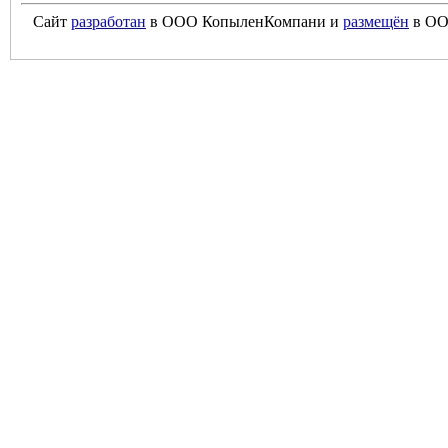
Сайт
разработан
в ООО КопыленКомпани и
размещён
в ОО