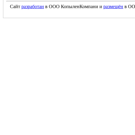
Сайт
разработан
в ООО КопыленКомпани и
размещён
в ОО