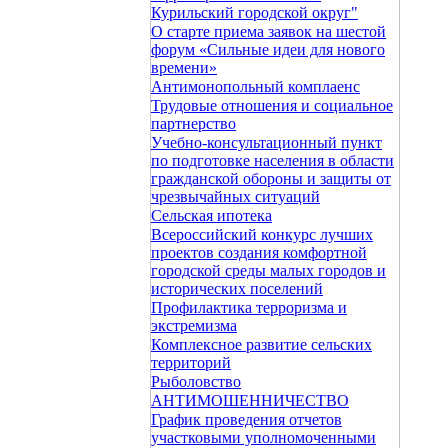
Курильский городской округ"
О старте приема заявок на шестой
форум «Сильные идеи для нового
времени»
Антимонопольный комплаенс
Трудовые отношения и социальное
партнерство
Учебно-консультационный пункт
по подготовке населения в области
гражданской обороны и защиты от
чрезвычайных ситуаций
Сельская ипотека
Всероссийский конкурс лучших
проектов создания комфортной
городской среды малых городов и
исторических поселений
Профилактика терроризма и
экстремизма
Комплексное развитие сельских
территорий
Рыболовство
АНТИМОШЕННИЧЕСТВО
График проведения отчетов
участковыми уполномоченными