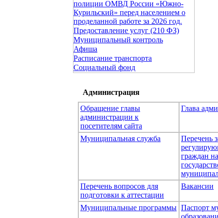
полиции ОМВД России «Южно-
Курильский» перед населением о
проделанной работе за 2026 год.
Предоставление услуг (210 ФЗ)
Муниципальный контроль
Афиша
Расписание транспорта
Социальный фонд
Администрация
Обращение главы
Глава адм
администрации к
посетителям сайта
Муниципальная служба
Перечень з
регулирую
граждан н
государст
муниципал
Перечень вопросов для
Вакансии
подготовки к аттестации
Муниципальные программы
Паспорт м
образован