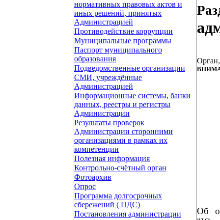
нормативных правовых актов и
Раз
иных решений, принятых
Администрацией
ад
Противодействие коррупции
Муниципальные программы
Паспорт муниципального
образования
Орган
Подведомственные организации
ВНИМА
СМИ, учреждённые
Администрацией
Информационные системы, банки
данных, реестры и регистры
Администрации
Результаты проверок
Администрации сторонними
организациями в рамках их
компетенции
Полезная информация
Контрольно-счётный орган
Фотоархив
Опрос
Программа долгосрочных
сбережений ( ПДС)
Об о
Постановления администрации