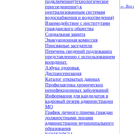
подключение(технологическое
←
Все 
присоединение) к
централизованным системам
водоснабжения и водоотведения)
Взаимодействие с институтами
гражданского общества
Социальная защита
Эвакуационная комиссия
Присяжные заседатели
Перечень сведений подлежащих
представлению с использованием
координат.
Азбука здоровья.
Диспансеризация
Каталог открытых данных
Профилактика хронических
неинфекционных заболеваний
Информация для кандидатов в
кадровый резерв администрации
МО
График личного приема граждан
должностными лицами
администрации муниципального
образования