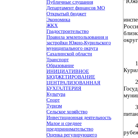
"Южно
Публичные слушания
Департамент финансов МО
Открытый бюджет
инсп
Экономика
ЖКХ
Росси
Градостроительство
близ
Правила землепользования и
округ
застройки Южно-Курильского
муниципального округа
Сахалинской области
Транспорт
1
Образование
Курил
ИНИЦИАТИВНОЕ
БЮДЖЕТИРОВАНИЕ
ЦЕНТРАЛИЗОВАННАЯ
Госу
БУХГАЛТЕРИЯ
Культура
муниц
Спорт
Туризм
Сельское хозяйство
питан
Инвестиционная деятельность
Малое и среднее
предпринимательство
рубе
Оценка регулирующего