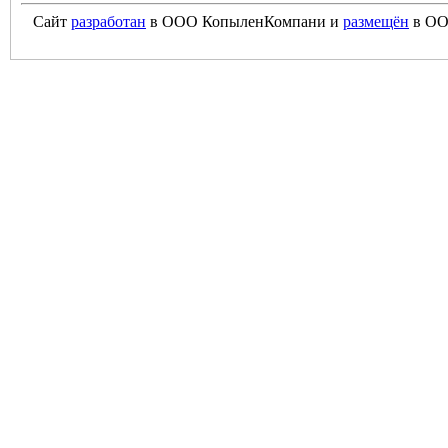
Сайт
разработан
в ООО КопыленКомпани и
размещён
в ОО