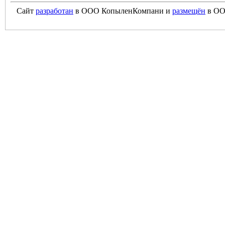
Сайт
разработан
в ООО КопыленКомпани и
размещён
в ОО