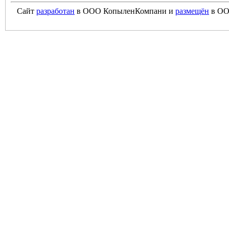
Сайт
разработан
в ООО КопыленКомпани и
размещён
в ОО