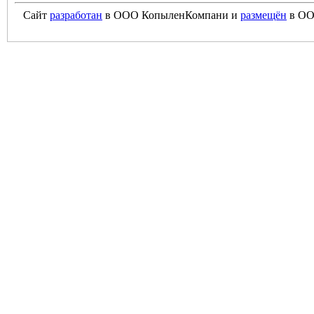
Сайт
разработан
в ООО КопыленКомпани и
размещён
в ОО