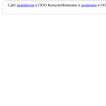
Сайт
разработан
в ООО КопыленКомпани и
размещён
в ОО