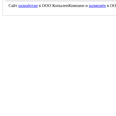
Сайт
разработан
в ООО КопыленКомпани и
размещён
в ОО