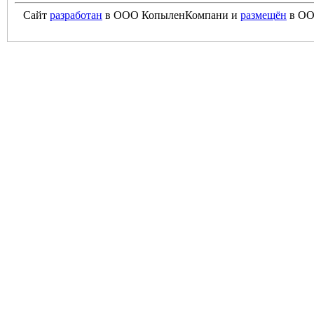
Сайт
разработан
в ООО КопыленКомпани и
размещён
в ОО