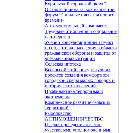
Курильский городской округ"
О старте приема заявок на шестой
форум «Сильные идеи для нового
времени»
Антимонопольный комплаенс
Трудовые отношения и социальное
партнерство
Учебно-консультационный пункт
по подготовке населения в области
гражданской обороны и защиты от
чрезвычайных ситуаций
Сельская ипотека
Всероссийский конкурс лучших
проектов создания комфортной
городской среды малых городов и
исторических поселений
Профилактика терроризма и
экстремизма
Комплексное развитие сельских
территорий
Рыболовство
АНТИМОШЕННИЧЕСТВО
График проведения отчетов
участковыми уполномоченными