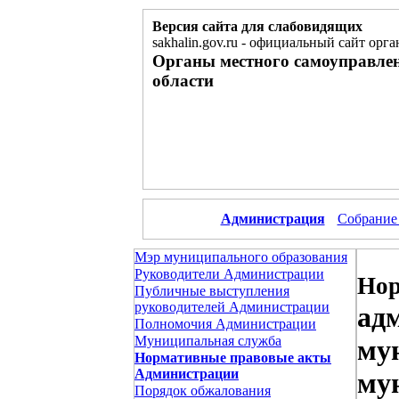
Версия сайта для слабовидящих
sakhalin.gov.ru
-
официальный сайт орга
Органы местного самоуправле
области
Администрация
Собрание
Мэр муниципального образования
Руководители Администрации
Нор
Публичные выступления
руководителей Администрации
ад
Полномочия Администрации
Муниципальная служба
му
Нормативные правовые акты
Администрации
му
Порядок обжалования