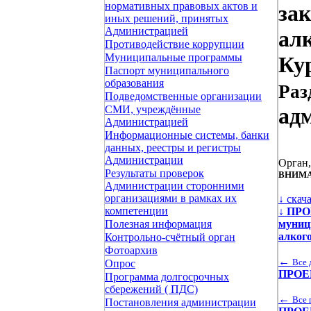
нормативных правовых актов и
за
иных решений, принятых
Администрацией
ал
Противодействие коррупции
Муниципальные программы
Кур
Паспорт муниципального
образования
Раз
Подведомственные организации
СМИ, учреждённые
ад
Администрацией
Информационные системы, банки
данных, реестры и регистры
Администрации
Орган
Результаты проверок
ВНИМА
Администрации сторонними
организациями в рамках их
↓ скач
компетенции
↓
ПРОЕ
муниц
Полезная информация
алког
Контрольно-счётный орган
Фотоархив
←
Все 
Опрос
ПРОЕК
Программа долгосрочных
сбережений ( ПДС)
←
Все 
Постановления администрации