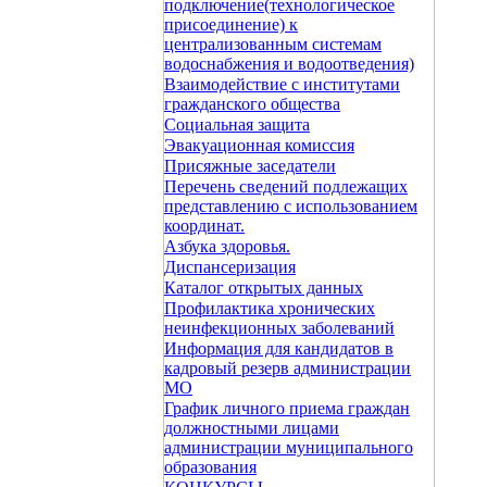
подключение(технологическое
присоединение) к
централизованным системам
водоснабжения и водоотведения)
Взаимодействие с институтами
гражданского общества
Социальная защита
Эвакуационная комиссия
Присяжные заседатели
Перечень сведений подлежащих
представлению с использованием
координат.
Азбука здоровья.
Диспансеризация
Каталог открытых данных
Профилактика хронических
неинфекционных заболеваний
Информация для кандидатов в
кадровый резерв администрации
МО
График личного приема граждан
должностными лицами
администрации муниципального
образования