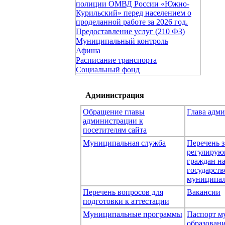
полиции ОМВД России «Южно-
Курильский» перед населением о
проделанной работе за 2026 год.
Предоставление услуг (210 ФЗ)
Муниципальный контроль
Афиша
Расписание транспорта
Социальный фонд
Администрация
Обращение главы
Глава адм
администрации к
посетителям сайта
Муниципальная служба
Перечень з
регулирую
граждан н
государст
муниципал
Перечень вопросов для
Вакансии
подготовки к аттестации
Муниципальные программы
Паспорт м
образован