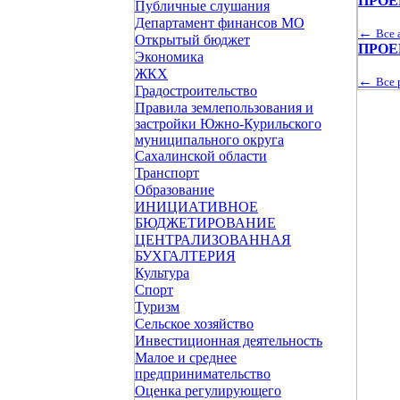
ПРОЕК
Публичные слушания
Департамент финансов МО
←
Все 
Открытый бюджет
ПРОЕК
Экономика
ЖКХ
←
Все 
Градостроительство
Правила землепользования и
застройки Южно-Курильского
муниципального округа
Сахалинской области
Транспорт
Образование
ИНИЦИАТИВНОЕ
БЮДЖЕТИРОВАНИЕ
ЦЕНТРАЛИЗОВАННАЯ
БУХГАЛТЕРИЯ
Культура
Спорт
Туризм
Сельское хозяйство
Инвестиционная деятельность
Малое и среднее
предпринимательство
Оценка регулирующего